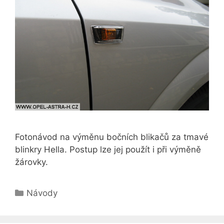
Fotonávod na výměnu bočních blikačů za tmavé
blinkry Hella. Postup lze jej použít i při výměně
žárovky.
Rubriky
Návody