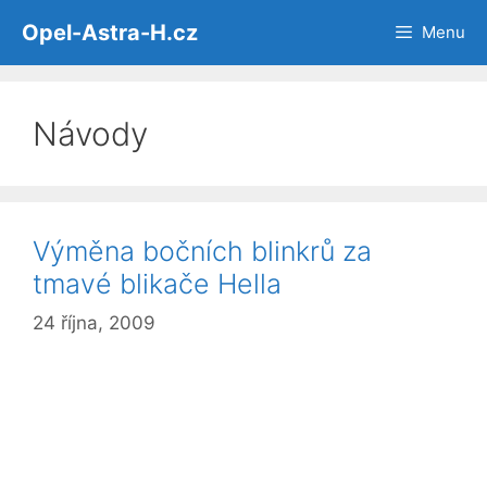
Přeskočit
Opel-Astra-H.cz
Menu
na
obsah
Návody
Výměna bočních blinkrů za
tmavé blikače Hella
24 října, 2009