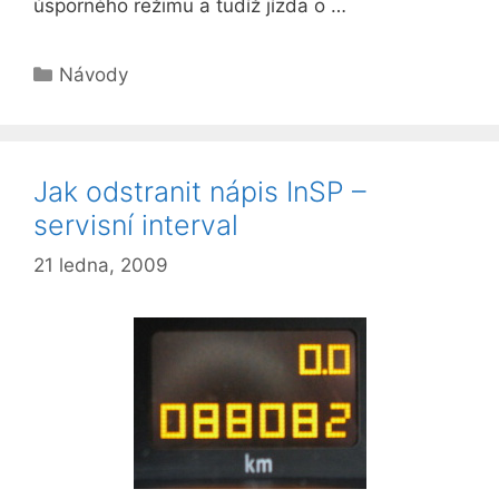
úsporného režimu a tudíž jízda o …
Rubriky
Návody
Jak odstranit nápis InSP –
servisní interval
21 ledna, 2009