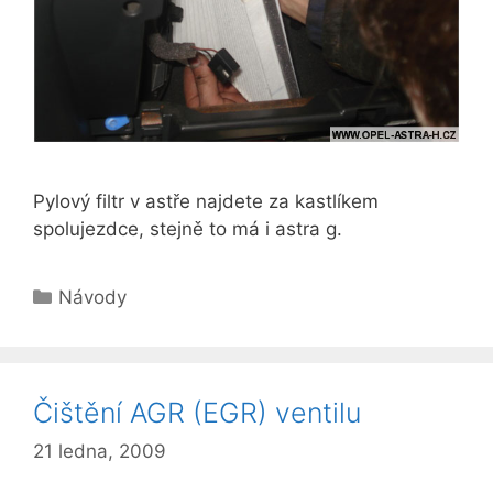
Pylový filtr v astře najdete za kastlíkem
spolujezdce, stejně to má i astra g.
Rubriky
Návody
Čištění AGR (EGR) ventilu
21 ledna, 2009