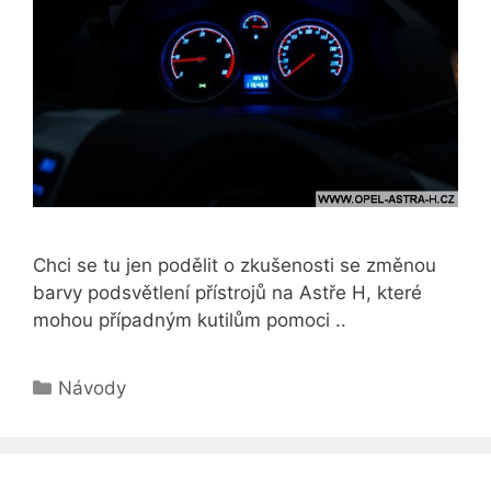
Chci se tu jen podělit o zkušenosti se změnou
barvy podsvětlení přístrojů na Astře H, které
mohou případným kutilům pomoci ..
Rubriky
Návody