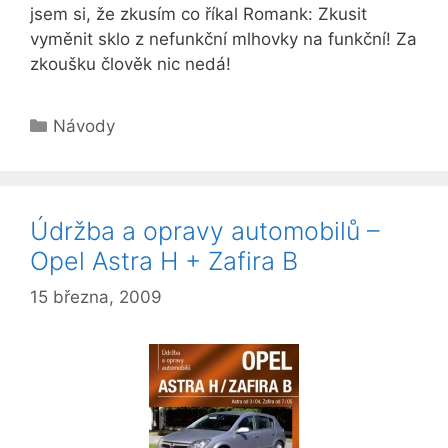
jsem si, že zkusím co říkal Romank: Zkusit
vyměnit sklo z nefunkční mlhovky na funkční! Za
zkoušku člověk nic nedá!
Rubriky
Návody
Údržba a opravy automobilů –
Opel Astra H + Zafira B
15 března, 2009