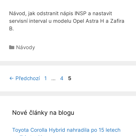
Návod, jak odstranit nápis INSP a nastavit
servisní interval u modelu Opel Astra H a Zafira
B.
Rubriky
Návody
Stránka
Stránka
Stránka
←
Předchozí
1
…
4
5
Nové články na blogu
Toyota Corolla Hybrid nahradila po 15 letech