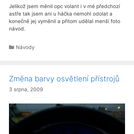
Jelikož jsem měnil opc volant i v mé předchozí
astře tak jsem ani u háčka nemohl odolat a
konečně jej vyměnil a přitom udělal menší foto
návod.
Rubriky
Návody
Změna barvy osvětlení přístrojů
3 srpna, 2009