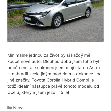
Minimálně jednou za život by si každý měl
koupit nové auto. Dlouhou dobu jsem toho byl
odpůrcem, ale nakonec jsem mojí starou Astru
H nahradil zcela jiným modelem a dokonce i od
jiné značky. Toyota Corolla Hybrid Combi je
totiž ideální nástupce právě tohoto modelu od
Opelu, kterým jsem jezdil 15 let.
Rubriky
News