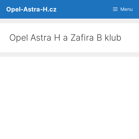
Přeskočit
Opel-Astra-H.cz
Menu
na
obsah
Opel Astra H a Zafira B klub