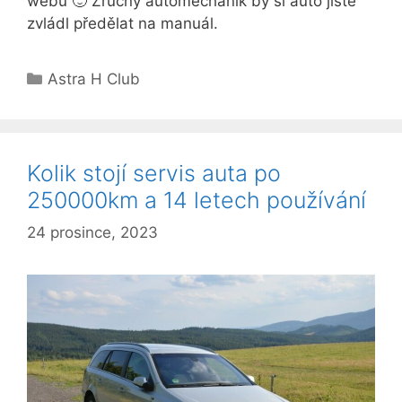
webu 🙂 Zručný automechanik by si auto jistě
zvládl předělat na manuál.
Rubriky
Astra H Club
Kolik stojí servis auta po
250000km a 14 letech používání
24 prosince, 2023