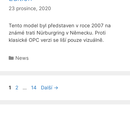
23 prosince, 2020
Tento model byl představen v roce 2007 na
známé trati Nürburgring v Německu. Proti
klasické OPC verzi se liší pouze vizuálně.
Rubriky
News
Stránka
Stránka
Stránka
1
2
…
14
Další
→