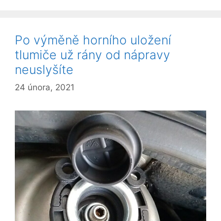
Po výměně horního uložení
tlumiče už rány od nápravy
neuslyšíte
24 února, 2021