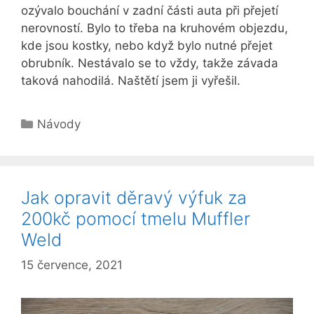
ozývalo bouchání v zadní části auta při přejetí
nerovností. Bylo to třeba na kruhovém objezdu,
kde jsou kostky, nebo když bylo nutné přejet
obrubník. Nestávalo se to vždy, takže závada
taková nahodilá. Naštětí jsem ji vyřešil.
Rubriky
Návody
Jak opravit děravý výfuk za
200kč pomocí tmelu Muffler
Weld
15 července, 2021