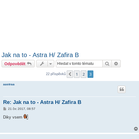
Jak na to - Astra H/ Zafira B
Hledat
Pokročilé 
Odpovědět
1
2
3
Předchozí
22 příspěvků
aastraa
Re: Jak na to - Astra H/ Zafira B
P
21 črc 2017, 08:57
ř
í
Diky vsem
s
p
ě
v
e
k