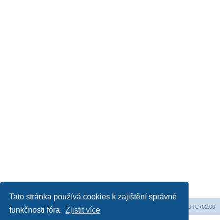
Tato stránka používá cookies k zajištění správné
Web
Obsah fóra
Všechny časy jsou v
UTC+02:00
funkčnosti fóra.
Zjistit více