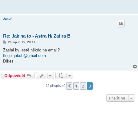
Jakuf
Re: Jak na to - Astra H/ Zafira B
P
26 srp 2019, 20:41
ř
í
Zaslal by jestě někdo na email?
s
flegel.jakub@gmail.com
p
ě
Díkes
v
e
k
Odpovědět
1
2
3
Předchozí
22 příspěvků
Přejít na