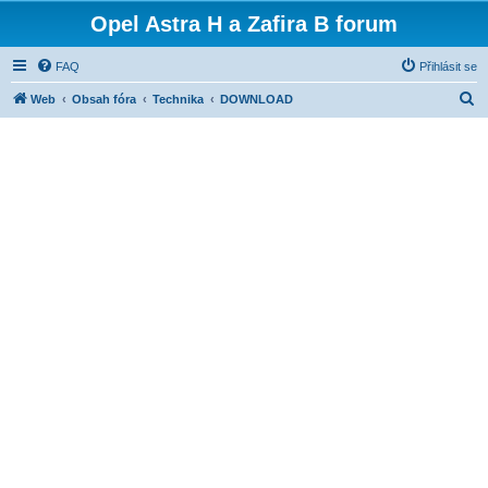
Opel Astra H a Zafira B forum
FAQ
Přihlásit se
H
Web
Obsah fóra
Technika
DOWNLOAD
l
e
d
a
t