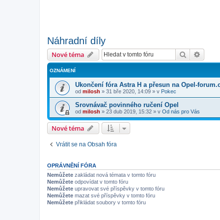
Náhradní díly
Hledat
Pokroč
Nové téma
OZNÁMENÍ
Ukončení fóra Astra H a přesun na Opel-forum.
od
milosh
»
31 bře 2020, 14:09
» v
Pokec
Srovnávač povinného ručení Opel
od
milosh
»
23 dub 2019, 15:32
» v
Od nás pro Vás
Nové téma
Vrátit se na Obsah fóra
OPRÁVNĚNÍ FÓRA
Nemůžete
zakládat nová témata v tomto fóru
Nemůžete
odpovídat v tomto fóru
Nemůžete
upravovat své příspěvky v tomto fóru
Nemůžete
mazat své příspěvky v tomto fóru
Nemůžete
přikládat soubory v tomto fóru