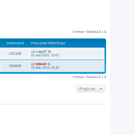
0 témat • Stránka
1
z
1
ZOBRAZENÍ
POSLEDNÍ PŘÍSPĚVEK
od
Luigy87
192348
01 dub 2020, 10:07
od
milosh
266846
23 dub 2019, 15:32
0 témat • Stránka
1
z
1
Přejít na