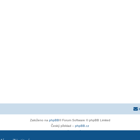
Založeno na
phpBB
® Forum Software © phpBB Limited
Český překlad –
phpBB.cz
Soukromí
|
Podmínky