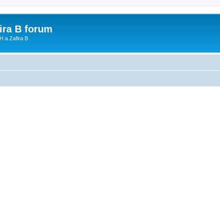
fira B forum
H a Zafira B