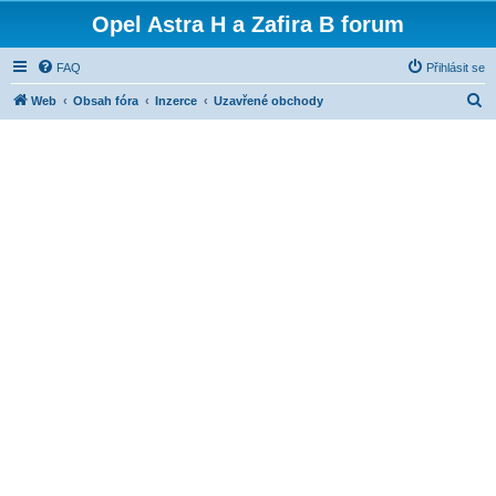
Opel Astra H a Zafira B forum
FAQ
Přihlásit se
H
Web
Obsah fóra
Inzerce
Uzavřené obchody
l
e
d
a
t