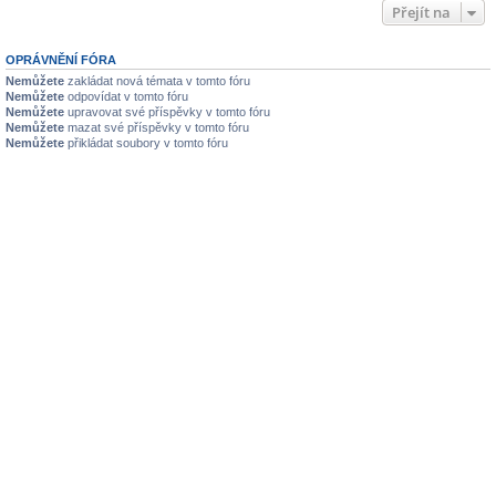
Přejít na
OPRÁVNĚNÍ FÓRA
Nemůžete
zakládat nová témata v tomto fóru
Nemůžete
odpovídat v tomto fóru
Nemůžete
upravovat své příspěvky v tomto fóru
Nemůžete
mazat své příspěvky v tomto fóru
Nemůžete
přikládat soubory v tomto fóru