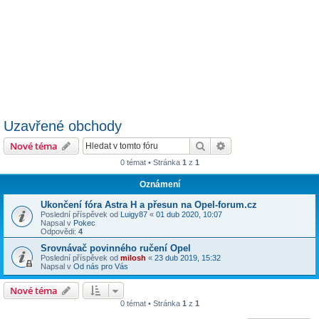
Uzavřené obchody
Hledat
Pokročilé hledání
Nové téma
0 témat • Stránka
1
z
1
Oznámení
Ukončení fóra Astra H a přesun na Opel-forum.cz
Poslední příspěvek od
Luigy87
«
01 dub 2020, 10:07
Napsal v
Pokec
Odpovědi:
4
Srovnávač povinného ručení Opel
Poslední příspěvek od
milosh
«
23 dub 2019, 15:32
Napsal v
Od nás pro Vás
Nové téma
0 témat • Stránka
1
z
1