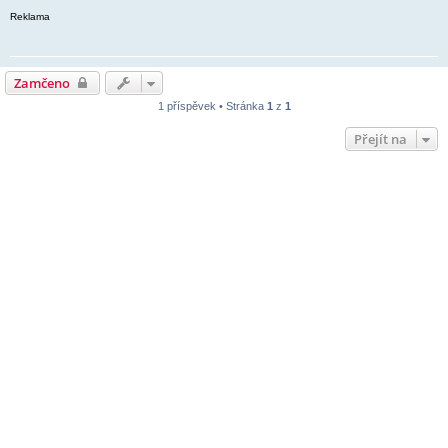
Reklama
Zamčeno
1 příspěvek • Stránka
1
z
1
Přejít na