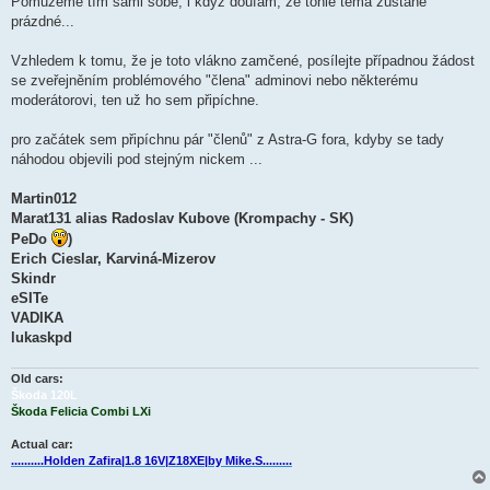
Pomůžeme tím sami sobě, i když doufám, že tohle téma zůstane
prázdné...
Vzhledem k tomu, že je toto vlákno zamčené, posílejte případnou žádost
se zveřejněním problémového "člena" adminovi nebo některému
moderátorovi, ten už ho sem připíchne.
pro začátek sem připíchnu pár "členů" z Astra-G fora, kdyby se tady
náhodou objevili pod stejným nickem ...
Martin012
Marat131 alias Radoslav Kubove (Krompachy - SK)
PeDo
)
Erich Cieslar, Karviná-Mizerov
Skindr
eSITe
VADIKA
lukaskpd
Old cars:
Škoda 120L
Škoda Felicia Combi LXi
Actual car:
..........Holden Zafira|1.8 16V|Z18XE|by Mike.S.........