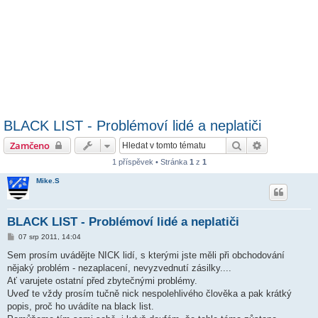
BLACK LIST - Problémoví lidé a neplatiči
Hledat
Pokročilé hl
Zamčeno
1 příspěvek • Stránka
1
z
1
Mike.S
BLACK LIST - Problémoví lidé a neplatiči
P
07 srp 2011, 14:04
ř
í
Sem prosím uvádějte NICK lidí, s kterými jste měli při obchodování
s
nějaký problém - nezaplacení, nevyzvednutí zásilky....
p
ě
Ať varujete ostatní před zbytečnými problémy.
v
Uveď te vždy prosím tučně nick nespolehlivého člověka a pak krátký
e
k
popis, proč ho uvádíte na black list.