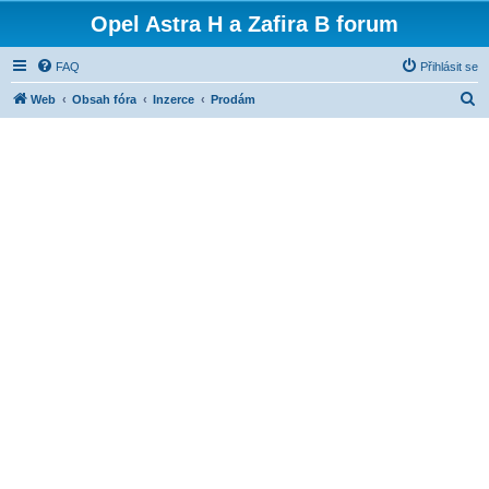
Opel Astra H a Zafira B forum
FAQ
Přihlásit se
H
Web
Obsah fóra
Inzerce
Prodám
l
e
d
a
t