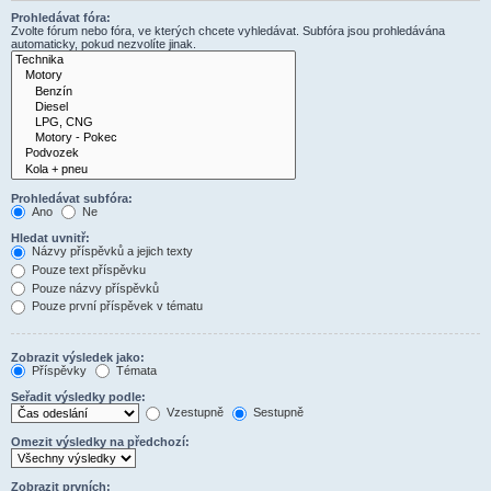
Prohledávat fóra:
Zvolte fórum nebo fóra, ve kterých chcete vyhledávat. Subfóra jsou prohledávána
automaticky, pokud nezvolíte jinak.
Prohledávat subfóra:
Ano
Ne
Hledat uvnitř:
Názvy příspěvků a jejich texty
Pouze text příspěvku
Pouze názvy příspěvků
Pouze první příspěvek v tématu
Zobrazit výsledek jako:
Příspěvky
Témata
Seřadit výsledky podle:
Vzestupně
Sestupně
Omezit výsledky na předchozí:
Zobrazit prvních: