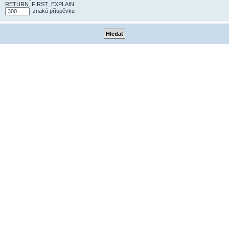
RETURN_FIRST_EXPLAIN
znaků příspěvku