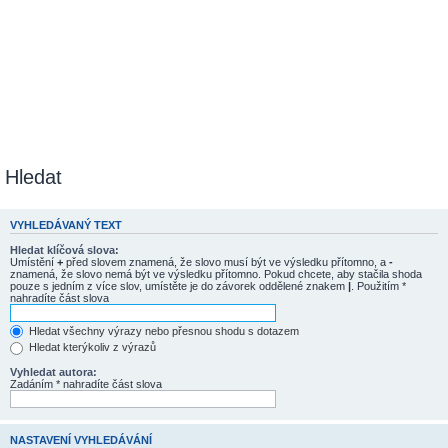
Hledat
VYHLEDÁVANÝ TEXT
Hledat klíčová slova:
Umístění
+
před slovem znamená, že slovo musí být ve výsledku přítomno, a
-
znamená, že slovo nemá být ve výsledku přítomno. Pokud chcete, aby stačila shoda
pouze s jedním z více slov, umístěte je do závorek oddělené znakem
|
. Použitím *
nahradíte část slova
Hledat všechny výrazy nebo přesnou shodu s dotazem
Hledat kterýkoliv z výrazů
Vyhledat autora:
Zadáním * nahradíte část slova
NASTAVENÍ VYHLEDÁVÁNÍ