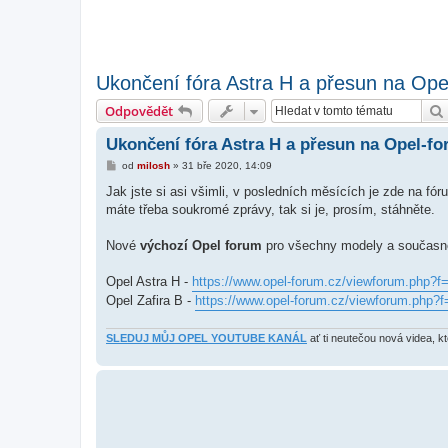
Ukončení fóra Astra H a přesun na Ope
Odpovědět
Ukončení fóra Astra H a přesun na Opel-fo
P
od
milosh
»
31 bře 2020, 14:09
ř
í
Jak jste si asi všimli, v posledních měsících je zde na fó
s
máte třeba soukromé zprávy, tak si je, prosím, stáhněte.
p
ě
v
Nové
výchozí Opel forum
pro všechny modely a současně
e
k
Opel Astra H -
https://www.opel-forum.cz/viewforum.php?f
Opel Zafira B -
https://www.opel-forum.cz/viewforum.php?f
SLEDUJ MŮJ OPEL YOUTUBE KANÁL
ať ti neutečou nová videa, k