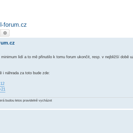
l-forum.cz
Hledat
Pokročilé hledání
rum.cz
ru minimum lidí a to mě přinutilo k tomu forum ukončit, resp. v nejbližší dob
 i náhrada za toto bude zde:
=12
=21
terá budou letos pravidelně vycházet