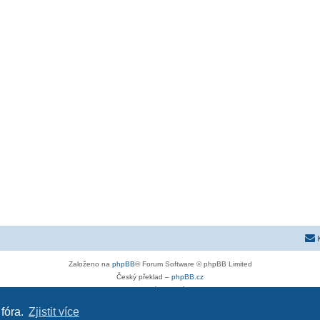
Založeno na
phpBB
® Forum Software © phpBB Limited
Český překlad –
phpBB.cz
Soukromí
|
Podmínky
 fóra.
Zjistit více