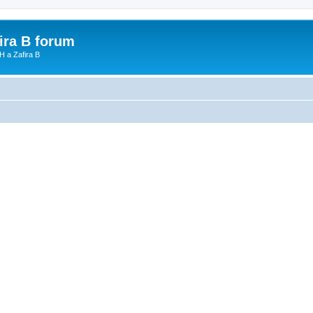
fira B forum
H a Zafira B