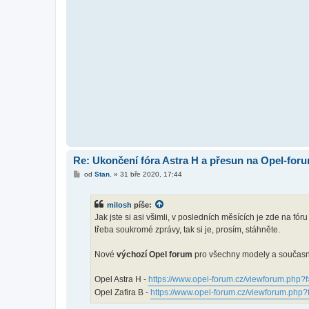
Re: Ukončení fóra Astra H a přesun na Opel-for
P
od
Stan.
»
31 bře 2020, 17:44
ř
í
s
milosh
píše:
p
ě
Jak jste si asi všimli, v posledních měsících je zde na fó
v
třeba soukromé zprávy, tak si je, prosím, stáhněte.
e
k
Nové
výchozí Opel forum
pro všechny modely a současně
Opel Astra H -
https://www.opel-forum.cz/viewforum.php?
Opel Zafira B -
https://www.opel-forum.cz/viewforum.php?