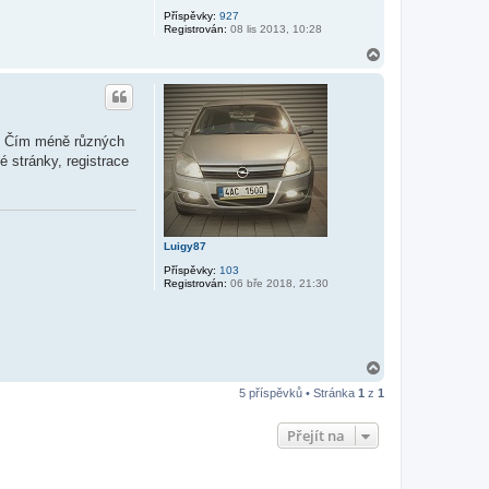
Příspěvky:
927
Registrován:
08 lis 2013, 10:28
N
a
h
o
r
u
a. Čím méně různých
é stránky, registrace
Luigy87
Příspěvky:
103
Registrován:
06 bře 2018, 21:30
N
a
5 příspěvků • Stránka
1
z
1
h
o
r
Přejít na
u