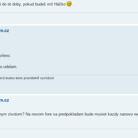
poň do té doby, pokud budeš mít Háčko
.
um.cz
avřeno.
to udelam.
terá budou letos pravidelně vycházet
um.cz
stnym zivotom? Na novom fore sa predpokladam bude musiet kazdy nanovo regi