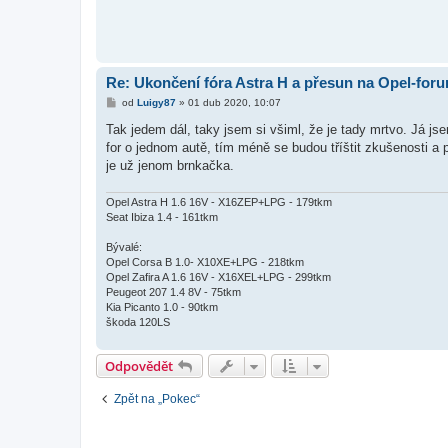
Re: Ukončení fóra Astra H a přesun na Opel-for
P
od
Luigy87
»
01 dub 2020, 10:07
ř
í
Tak jedem dál, taky jsem si všiml, že je tady mrtvo. Já js
s
for o jednom autě, tím méně se budou tříštit zkušenosti a 
p
ě
je už jenom brnkačka.
v
e
k
Opel Astra H 1.6 16V - X16ZEP+LPG - 179tkm
Seat Ibiza 1.4 - 161tkm
Bývalé:
Opel Corsa B 1.0- X10XE+LPG - 218tkm
Opel Zafira A 1.6 16V - X16XEL+LPG - 299tkm
Peugeot 207 1.4 8V - 75tkm
Kia Picanto 1.0 - 90tkm
škoda 120LS
Odpovědět
Zpět na „Pokec“