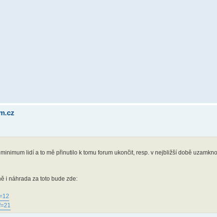
um.cz
ru minimum lidí a to mě přinutilo k tomu forum ukončit, resp. v nejbližší době uzamk
 i náhrada za toto bude zde:
f=12
f=21