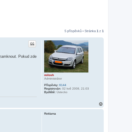
5 příspěvků • Stránka
1
z
1
ě uzamknout. Pokud zde
milosh
Administrátor
Příspěvky:
6144
Registrován:
02 kvě 2008, 21:03
Bydliště:
Ústecko
N
a
h
Reklama
o
r
u