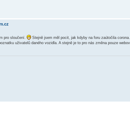
um.cz
em pro sloučení.
Stejně jsem měl pocit, jak kdyby na foru zaútočila coron
poznatku uživatelů daného vozidla. A stejně je to pro nás změna pouze webov