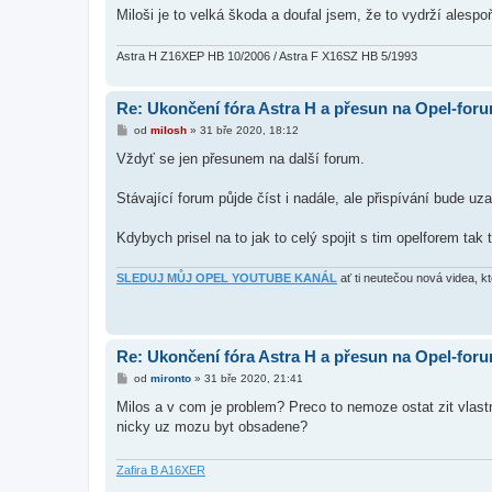
Miloši je to velká škoda a doufal jsem, že to vydrží ales
Astra H Z16XEP HB 10/2006 / Astra F X16SZ HB 5/1993
Re: Ukončení fóra Astra H a přesun na Opel-for
P
od
milosh
»
31 bře 2020, 18:12
ř
í
Vždyť se jen přesunem na další forum.
s
p
ě
Stávající forum půjde číst i nadále, ale přispívání bude uz
v
e
k
Kdybych prisel na to jak to celý spojit s tim opelforem tak 
SLEDUJ MŮJ OPEL YOUTUBE KANÁL
ať ti neutečou nová videa, k
Re: Ukončení fóra Astra H a přesun na Opel-for
P
od
mironto
»
31 bře 2020, 21:41
ř
í
Milos a v com je problem? Preco to nemoze ostat zit vla
s
nicky uz mozu byt obsadene?
p
ě
v
e
Zafira B A16XER
k