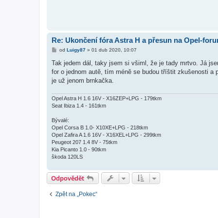
Re: Ukončení fóra Astra H a přesun na Opel-for
P
od
Luigy87
»
01 dub 2020, 10:07
ř
í
Tak jedem dál, taky jsem si všiml, že je tady mrtvo. Já js
s
for o jednom autě, tím méně se budou tříštit zkušenosti a 
p
ě
je už jenom brnkačka.
v
e
k
Opel Astra H 1.6 16V - X16ZEP+LPG - 179tkm
Seat Ibiza 1.4 - 161tkm
Bývalé:
Opel Corsa B 1.0- X10XE+LPG - 218tkm
Opel Zafira A 1.6 16V - X16XEL+LPG - 299tkm
Peugeot 207 1.4 8V - 75tkm
Kia Picanto 1.0 - 90tkm
škoda 120LS
Odpovědět
Zpět na „Pokec“