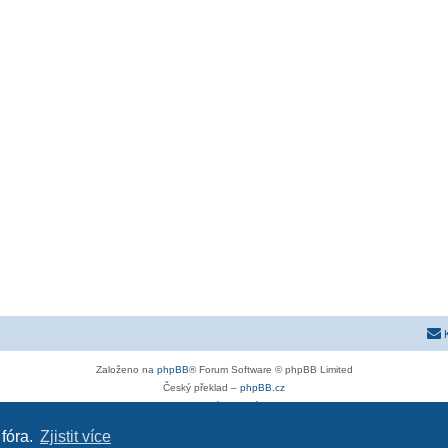
Založeno na
phpBB
® Forum Software © phpBB Limited
Český překlad –
phpBB.cz
Soukromí
|
Podmínky
 fóra.
Zjistit více