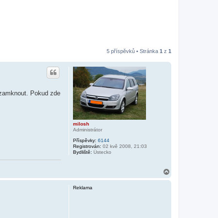
5 příspěvků • Stránka
1
z
1
ě uzamknout. Pokud zde
milosh
Administrátor
Příspěvky:
6144
Registrován:
02 kvě 2008, 21:03
Bydliště:
Ústecko
N
a
h
Reklama
o
r
u