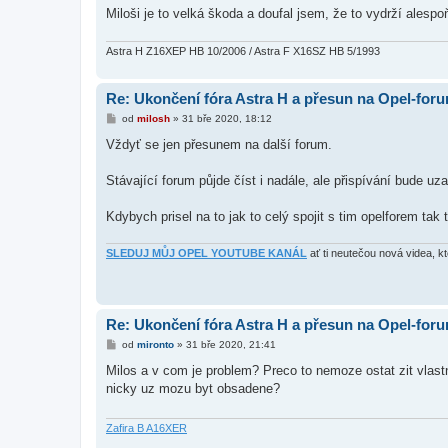
Miloši je to velká škoda a doufal jsem, že to vydrží ales
Astra H Z16XEP HB 10/2006 / Astra F X16SZ HB 5/1993
Re: Ukončení fóra Astra H a přesun na Opel-for
P
od
milosh
»
31 bře 2020, 18:12
ř
í
Vždyť se jen přesunem na další forum.
s
p
ě
Stávající forum půjde číst i nadále, ale přispívání bude uz
v
e
k
Kdybych prisel na to jak to celý spojit s tim opelforem tak 
SLEDUJ MŮJ OPEL YOUTUBE KANÁL
ať ti neutečou nová videa, k
Re: Ukončení fóra Astra H a přesun na Opel-for
P
od
mironto
»
31 bře 2020, 21:41
ř
í
Milos a v com je problem? Preco to nemoze ostat zit vla
s
nicky uz mozu byt obsadene?
p
ě
v
e
Zafira B A16XER
k