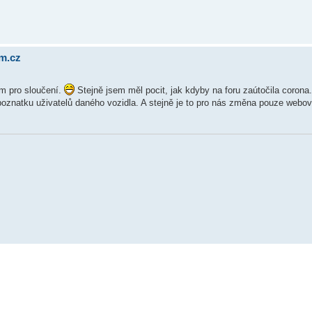
um.cz
em pro sloučení.
Stejně jsem měl pocit, jak kdyby na foru zaútočila coron
poznatku uživatelů daného vozidla. A stejně je to pro nás změna pouze webov