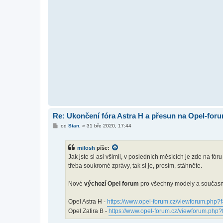
Re: Ukončení fóra Astra H a přesun na Opel-for
P
od
Stan.
»
31 bře 2020, 17:44
ř
í
s
milosh
píše:
p
ě
Jak jste si asi všimli, v posledních měsících je zde na fó
v
třeba soukromé zprávy, tak si je, prosím, stáhněte.
e
k
Nové
výchozí Opel forum
pro všechny modely a současně
Opel Astra H -
https://www.opel-forum.cz/viewforum.php?
Opel Zafira B -
https://www.opel-forum.cz/viewforum.php?