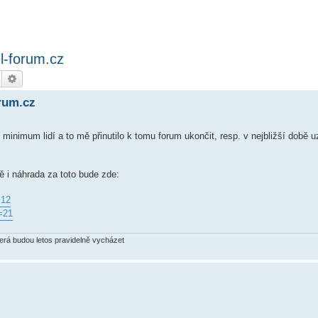
l-forum.cz
Hledat
Pokročilé hledání
rum.cz
ru minimum lidí a to mě přinutilo k tomu forum ukončit, resp. v nejbližší dob
 i náhrada za toto bude zde:
=12
=21
terá budou letos pravidelně vycházet