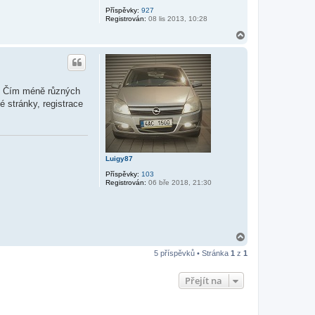
Příspěvky:
927
Registrován:
08 lis 2013, 10:28
N
a
h
o
r
u
a. Čím méně různých
é stránky, registrace
Luigy87
Příspěvky:
103
Registrován:
06 bře 2018, 21:30
N
a
5 příspěvků • Stránka
1
z
1
h
o
r
Přejít na
u