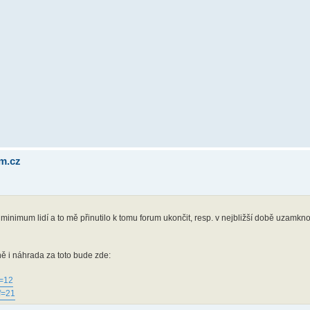
um.cz
ru minimum lidí a to mě přinutilo k tomu forum ukončit, resp. v nejbližší době uzamk
 i náhrada za toto bude zde:
f=12
f=21