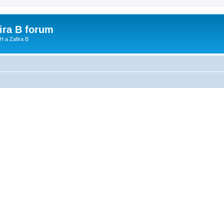
fira B forum
H a Zafira B