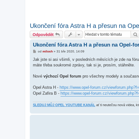
Ukončení fóra Astra H a přesun na Ope
Odpovědět
Ukončení fóra Astra H a přesun na Opel-fo
P
od
milosh
»
31 bře 2020, 14:09
ř
í
Jak jste si asi všimli, v posledních měsících je zde na fó
s
máte třeba soukromé zprávy, tak si je, prosím, stáhněte.
p
ě
v
Nové
výchozí Opel forum
pro všechny modely a současně
e
k
Opel Astra H -
https://www.opel-forum.cz/viewforum.php?f
Opel Zafira B -
https://www.opel-forum.cz/viewforum.php?f
SLEDUJ MŮJ OPEL YOUTUBE KANÁL
ať ti neutečou nová videa, k