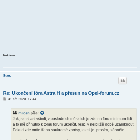
Reklama
Stan.
Re: Ukončení fóra Astra H a přesun na Opel-forum.cz
P
31 bře 2020, 17:44
ř
í
s
milosh
píše:
p
ě
Jak jste si asi všimli, v posledních měsících je zde na fóru minimum lidí
v
a to mě přinutilo k tomu forum ukončit, resp. v nejbližší době uzamknout.
e
k
Pokud zde máte třeba soukromé zprávy, tak si je, prosím, stáhněte.