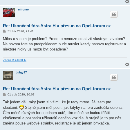
mironto
Re: Ukončení fóra Astra H a přesun na Opel-forum.cz
P
31 bře 2020, 21:41
ř
í
Milos a v com je problem? Preco to nemoze ostat zit vlastnym zivotom?
s
Na novom fore sa predpokladam bude musiet kazdy nanovo registrovat a
p
ě
niektore nicky uz mozu byt obsadene?
v
e
k
Zafira B A16XER
Luigy87
Re: Ukončení fóra Astra H a přesun na Opel-forum.cz
P
01 dub 2020, 10:07
ř
í
Tak jedem dál, taky jsem si všiml, že je tady mrtvo. Já jsem pro
s
sloučení.
Stejně jsem měl pocit, jak kdyby na foru zaútočila corona.
p
ě
Čím méně různých for o jednom autě, tím méně se budou tříštit
v
zkušenosti a poznatku uživatelů daného vozidla. A stejně je to pro nás
e
k
změna pouze webové stránky, registrace je už jenom brnkačka.