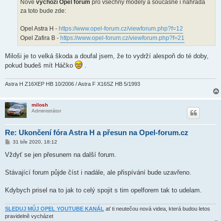
Nové
výchozí Opel forum
pro všechny modely a současně i náhrada
za toto bude zde:
Opel Astra H -
https://www.opel-forum.cz/viewforum.php?f=12
Opel Zafira B -
https://www.opel-forum.cz/viewforum.php?f=21
Miloši je to velká škoda a doufal jsem, že to vydrží alespoň do té doby,
pokud budeš mít Háčko
.
Astra H Z16XEP HB 10/2006 / Astra F X16SZ HB 5/1993
milosh
Administrátor
Re: Ukončení fóra Astra H a přesun na Opel-forum.cz
P
31 bře 2020, 18:12
ř
í
Vždyť se jen přesunem na další forum.
s
p
ě
Stávající forum půjde číst i nadále, ale přispívání bude uzavřeno.
v
e
k
Kdybych prisel na to jak to celý spojit s tim opelforem tak to udelam.
SLEDUJ MŮJ OPEL YOUTUBE KANÁL
ať ti neutečou nová videa, která budou letos
pravidelně vycházet