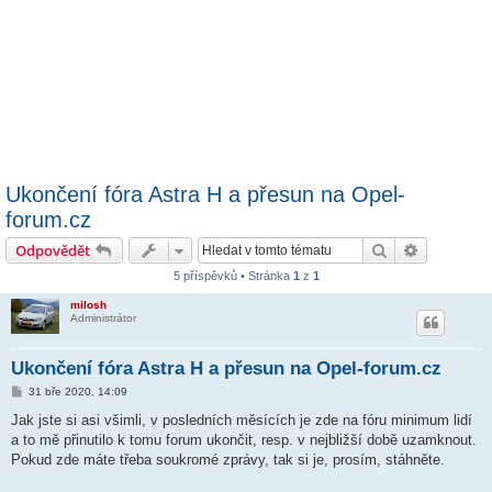
Ukončení fóra Astra H a přesun na Opel-
forum.cz
Hledat
Pokročilé 
Odpovědět
5 příspěvků • Stránka
1
z
1
milosh
Administrátor
Ukončení fóra Astra H a přesun na Opel-forum.cz
P
31 bře 2020, 14:09
ř
í
Jak jste si asi všimli, v posledních měsících je zde na fóru minimum lidí
s
a to mě přinutilo k tomu forum ukončit, resp. v nejbližší době uzamknout.
p
ě
Pokud zde máte třeba soukromé zprávy, tak si je, prosím, stáhněte.
v
e