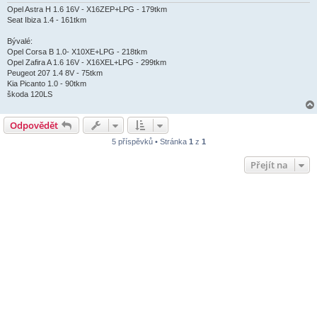
Opel Astra H 1.6 16V - X16ZEP+LPG - 179tkm
Seat Ibiza 1.4 - 161tkm
Bývalé:
Opel Corsa B 1.0- X10XE+LPG - 218tkm
Opel Zafira A 1.6 16V - X16XEL+LPG - 299tkm
Peugeot 207 1.4 8V - 75tkm
Kia Picanto 1.0 - 90tkm
škoda 120LS
Odpovědět
5 příspěvků • Stránka
1
z
1
Přejít na