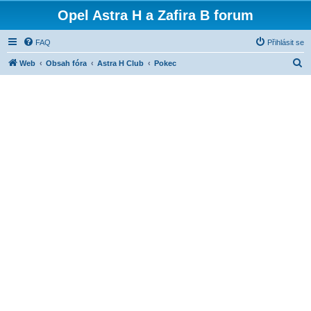
Opel Astra H a Zafira B forum
FAQ
Přihlásit se
H
Web
Obsah fóra
Astra H Club
Pokec
l
e
d
a
t