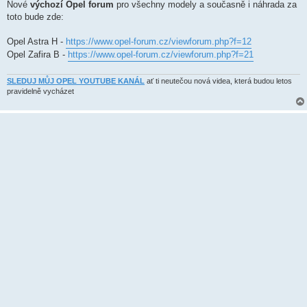
k
Nové
výchozí Opel forum
pro všechny modely a současně i náhrada za
toto bude zde:
Opel Astra H -
https://www.opel-forum.cz/viewforum.php?f=12
Opel Zafira B -
https://www.opel-forum.cz/viewforum.php?f=21
SLEDUJ MŮJ OPEL YOUTUBE KANÁL
ať ti neutečou nová videa, která budou letos
pravidelně vycházet