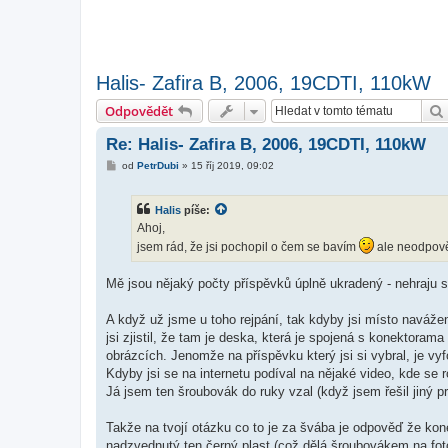
Halis- Zafira B, 2006, 19CDTI, 110kW
Odpovědět
Re: Halis- Zafira B, 2006, 19CDTI, 110kW
P
od
PetrDubi
»
15 říj 2019, 09:02
ř
í
s
Halis
píše:
p
ě
Ahoj,
v
jsem rád, že jsi pochopil o čem se bavím
ale neodpověd
e
k
Mě jsou nějaký počty příspěvků úplně ukradený - nehraju s
A když už jsme u toho rejpání, tak kdyby jsi místo naváže
jsi zjistil, že tam je deska, která je spojená s konektoram
obrázcích. Jenomže na příspěvku který jsi si vybral, je v
Kdyby jsi se na internetu podíval na nějaké video, kde se ro
Já jsem ten šroubovák do ruky vzal (když jsem řešil jiný p
Takže na tvojí otázku co to je za švába je odpověď že kone
nadzvednutý ten černý plast (což dělá šroubovákem na fotce