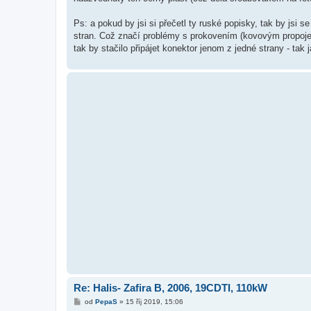
Ps: a pokud by jsi si přečetl ty ruské popisky, tak by jsi 
stran. Což značí problémy s prokovením (kovovým propojen
tak by stačilo připájet konektor jenom z jedné strany - tak ja
Re: Halis- Zafira B, 2006, 19CDTI, 110kW
P
od
PepaS
»
15 říj 2019, 15:06
ř