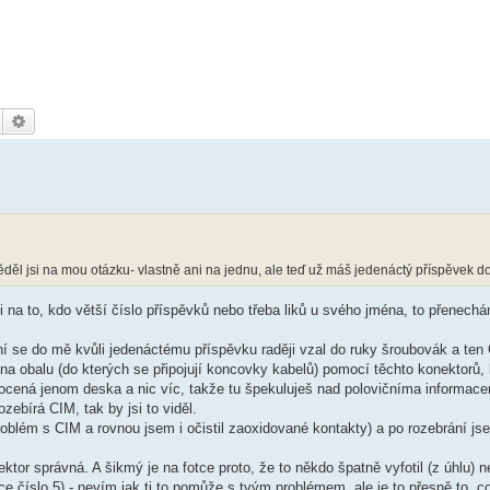
Hledat
Pokročilé hledání
ěl jsi na mou otázku- vlastně ani na jednu, ale teď už máš jedenáctý příspěvek do 
i na to, kdo větší číslo příspěvků nebo třeba liků u svého jména, to přenech
ní se do mě kvůli jedenáctému příspěvku raději vzal do ruky šroubovák a ten 
a na obalu (do kterých se připojují koncovky kabelů) pomocí těchto konektorů, 
yfocená jenom deska a nic víc, takže tu špekuluješ nad polovičníma informac
zebírá CIM, tak by jsi to viděl.
roblém s CIM a rovnou jsem i očistil zaoxidované kontakty) a po rozebrání js
ktor správná. A šikmý je na fotce proto, že to někdo špatně vyfotil (z úhlu) 
 číslo 5) - nevím jak ti to pomůže s tvým problémem, ale je to přesně to, co 