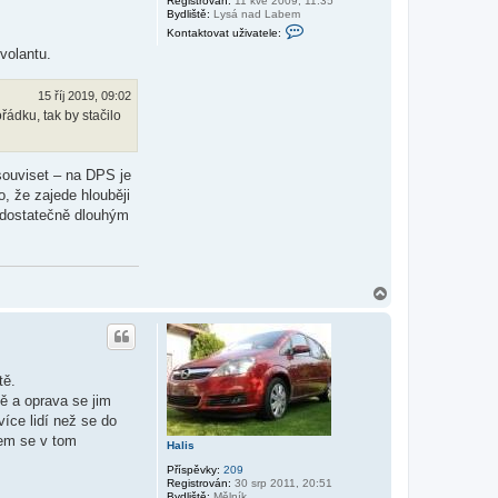
Registrován:
11 kvě 2009, 11:35
Bydliště:
Lysá nad Labem
K
Kontaktovat uživatele:
o
volantu.
n
t
a
k
15 říj 2019, 09:02
t
ádku, tak by stačilo
o
v
a
t
u
souviset – na DPS je
ž
, že zajede hlouběji
i
v
s dostatečně dlouhým
a
t
e
l
e
N
P
a
e
p
h
a
o
S
r
u
tě.
ně a oprava se jim
íce lidí než se do
sem se v tom
Halis
Příspěvky:
209
Registrován:
30 srp 2011, 20:51
Bydliště:
Mělník