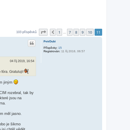
Stránka
11
z
11
1
7
8
9
10
11
Předchozí
103 příspěvků
…
PetrDubi
Příspěvky:
15
Registrován:
11 říj 2016, 06:57
04 říj 2019, 16:54
fóra. Gratuluji!
ám jiným
CIM rozebral, tak by
které jsou na
ema.
em měl jasno.
nebo je šikmo
jsi chtěl vědět.