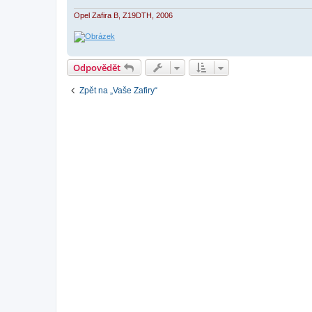
Opel Zafira B, Z19DTH, 2006
Odpovědět
Zpět na „Vaše Zafiry“