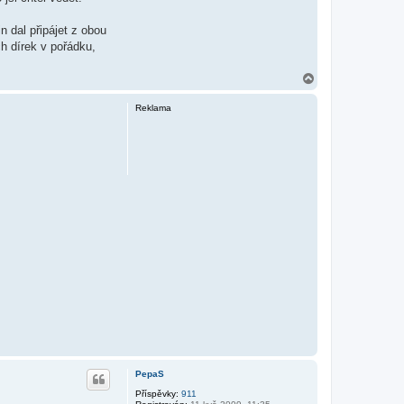
n dal připájet z obou
h dírek v pořádku,
N
a
h
Reklama
o
r
u
PepaS
Příspěvky:
911