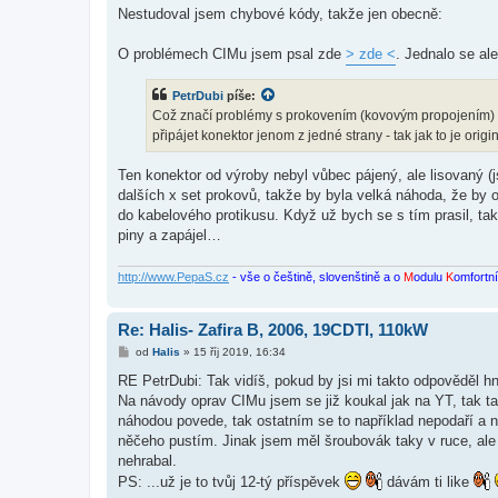
í
Nestudoval jsem chybové kódy, takže jen obecně:
s
p
ě
O problémech CIMu jsem psal zde
> zde <
. Jednalo se al
v
e
k
PetrDubi
píše:
Což značí problémy s prokovením (kovovým propojením) me
připájet konektor jenom z jedné strany - tak jak to je origin
Ten konektor od výroby nebyl vůbec pájený, ale lisovaný (
dalších x set prokovů, takže by byla velká náhoda, že by o
do kabelového protikusu. Když už bych se s tím prasil, ta
piny a zapájel…
http://www.PepaS.cz
- vše o češtině, slovenštině a o
M
odulu
K
omfortn
Re: Halis- Zafira B, 2006, 19CDTI, 110kW
P
od
Halis
»
15 říj 2019, 16:34
ř
í
RE PetrDubi: Tak vidíš, pokud by jsi mi takto odpověděl h
s
Na návody oprav CIMu jsem se již koukal jak na YT, tak tady
p
ě
náhodou povede, tak ostatním se to například nepodaří a ne
v
něčeho pustím. Jinak jsem měl šroubovák taky v ruce, ale
e
k
nehrabal.
PS: ...už je to tvůj 12-tý příspěvek
dávám ti like