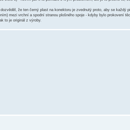
se dozvěděl, že ten černý plast na konektoru je zvednutý proto, aby se každý pi
ím) mezi vrchní a spodní stranou plošného spoje - kdyby bylo prokovení těc
k to je originál z výroby.