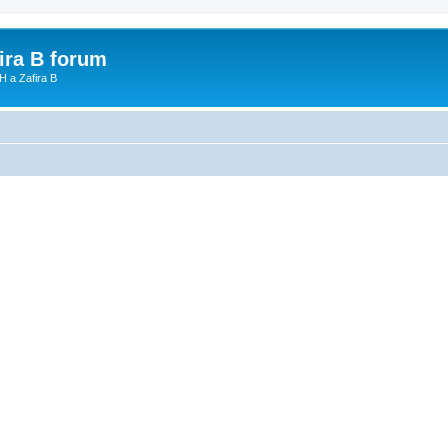
fira B forum
H a Zafira B