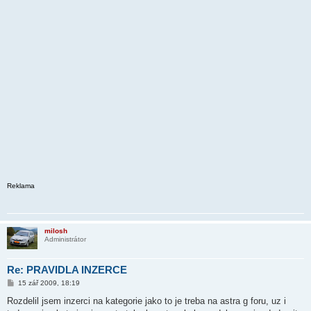
Reklama
milosh
Administrátor
Re: PRAVIDLA INZERCE
P
15 zář 2009, 18:19
ř
í
Rozdelil jsem inzerci na kategorie jako to je treba na astra g foru, uz i
s