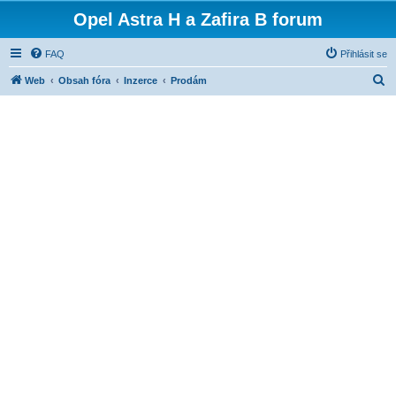
Opel Astra H a Zafira B forum
FAQ
Přihlásit se
H
Web
Obsah fóra
Inzerce
Prodám
l
e
d
a
t