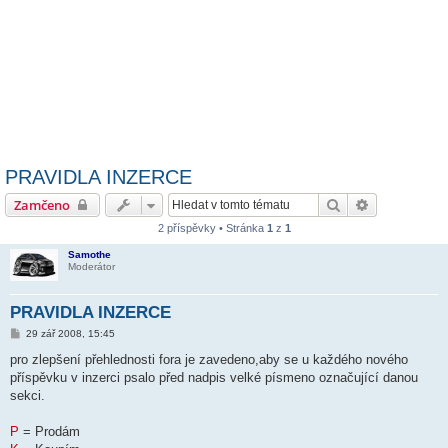
PRAVIDLA INZERCE
Hledat
Pokročilé hl
Zamčeno
2 příspěvky • Stránka
1
z
1
Samothe
Moderátor
PRAVIDLA INZERCE
P
29 zář 2008, 15:45
ř
í
pro zlepšení přehlednosti fora je zavedeno,aby se u každého nového
s
příspěvku v inzerci psalo před nadpis velké písmeno označující danou
p
ě
sekci.
v
e
k
P
= Prodám