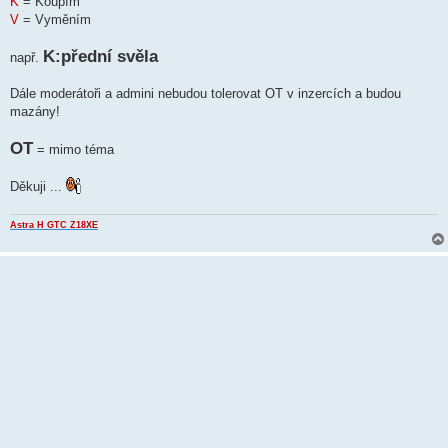
K
= Koupím
V
= Vyměním
K:přední svěla
např.
Dále moderátoři a admini nebudou tolerovat OT v inzercích a budou
mazány!
OT
= mimo téma
Děkuji ...
Astra H GTC Z18XE