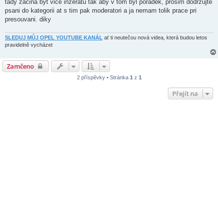
tady zacina byt vice inzeratu tak aby v tom byl poradek, prosim dodrzujte
p
ě
psani do kategorii at s tim pak moderatori a ja nemam tolik prace pri
v
presouvani. diky
e
k
SLEDUJ MŮJ OPEL YOUTUBE KANÁL
ať ti neutečou nová videa, která budou letos
pravidelně vycházet
Zamčeno
2 příspěvky • Stránka
1
z
1
Přejít na