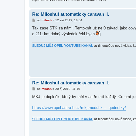
Re: Miloshuf automaticky caravan II.
P
od
milosh
»
12 zář 2019, 16:04
ř
í
Tak zase STK za námi. Tentokrát už ne 0 závad, jako obvykl
s
a 211t km dobrý výsledek řekl bych
p
ě
v
e
SLEDUJ MŮJ OPEL YOUTUBE KANÁL
ať ti neutečou nová videa, k
k
Re: Miloshuf automaticky caravan II.
P
od
milosh
»
20 říj 2019, 11:10
ř
í
MKJ je doplněk, který by měl v astře mít každý. Co umí j
s
p
ě
https://www.opel-astra-h.cz/mkj-modul-k ... -jednotky/
v
e
k
SLEDUJ MŮJ OPEL YOUTUBE KANÁL
ať ti neutečou nová videa, k