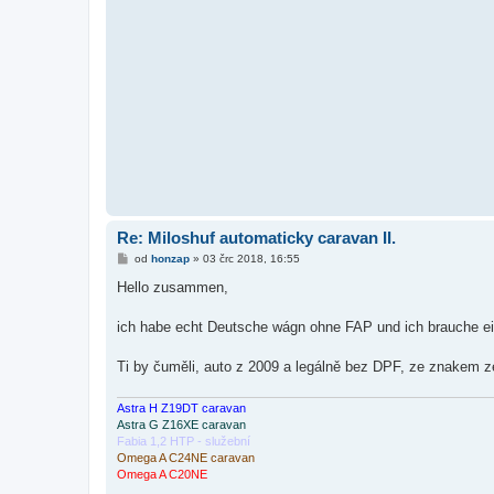
Re: Miloshuf automaticky caravan II.
P
od
honzap
»
03 črc 2018, 16:55
ř
í
Hello zusammen,
s
p
ě
ich habe echt Deutsche wágn ohne FAP und ich brauche ei
v
e
k
Ti by čuměli, auto z 2009 a legálně bez DPF, ze znakem z
Astra H Z19DT caravan
Astra G Z16XE caravan
Fabia 1,2 HTP - služební
Omega A C24NE caravan
Omega A C20NE