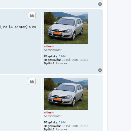
N
a
h
o
r
u
 na 14 let starý auto
milosh
Administrátor
Příspěvky:
6144
Registrován:
02 kvě 2008, 21:03
Bydliště:
Ústecko
N
a
h
o
r
u
milosh
Administrátor
Příspěvky:
6144
Registrován:
02 kvě 2008, 21:03
Bydliště:
Ústecko