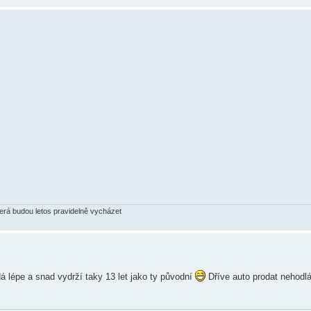
terá budou letos pravidelně vycházet
dá lépe a snad vydrží taky 13 let jako ty původní
Dříve auto prodat nehodl