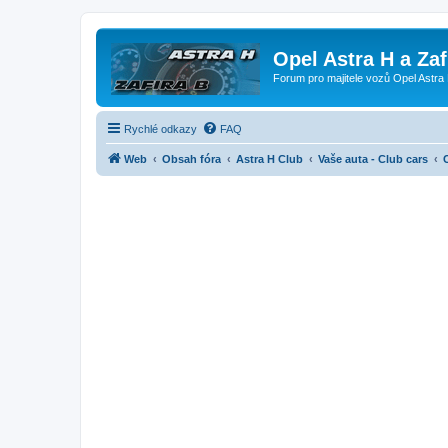
Opel Astra H a Za
Forum pro majitele vozů Opel Astra 
Rychlé odkazy
FAQ
Web
Obsah fóra
Astra H Club
Vaše auta - Club cars