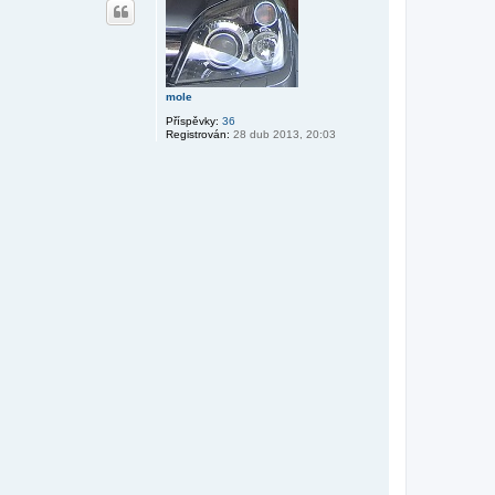
o
r
u
mole
Příspěvky:
36
Registrován:
28 dub 2013, 20:03