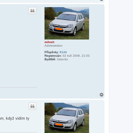
a
h
o
r
u
milosh
Administrátor
Příspěvky:
6144
Registrován:
02 kvě 2008, 21:03
Bydliště:
Ústecko
N
a
h
o
r
u
ám, když vidím ty