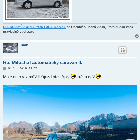
SLEDUJ MŮJ OPEL YOUTUBE KANÁL
ať ti neutečou nová videa, která budou letos
pravidelně vycházet
mole
Re: Miloshuf automaticky caravan II.
P
01 úno 2019, 19:37
ř
í
Moje auto v zimě? Průjezd přes Aply
krása co?
s
p
ě
v
e
k