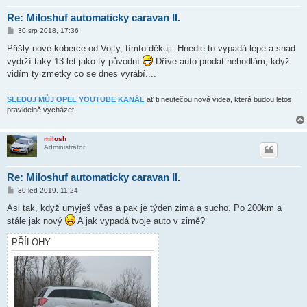
Re: Miloshuf automaticky caravan II.
P
30 srp 2018, 17:36
ř
í
Přišly nové koberce od Vojty, tímto děkuji. Hnedle to vypadá lépe a snad
s
vydrží taky 13 let jako ty původní
Dříve auto prodat nehodlám, když
p
ě
vidím ty zmetky co se dnes vyrábí....
v
e
k
SLEDUJ MŮJ OPEL YOUTUBE KANÁL
ať ti neutečou nová videa, která budou letos
pravidelně vycházet
milosh
Administrátor
Re: Miloshuf automaticky caravan II.
P
30 led 2019, 11:24
ř
í
Asi tak, když umyješ včas a pak je týden zima a sucho. Po 200km a
s
stále jak nový
A jak vypadá tvoje auto v zimě?
p
ě
v
PŘÍLOHY
e
k