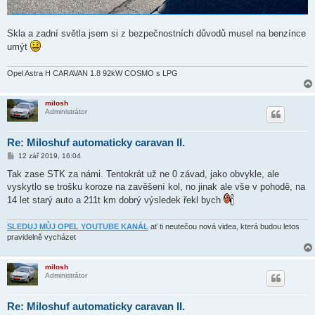
Skla a zadní světla jsem si z bezpečnostních důvodů musel na benzínce
umýt
Opel Astra H CARAVAN 1.8 92kW COSMO s LPG
milosh
Administrátor
Re: Miloshuf automaticky caravan II.
P
12 zář 2019, 16:04
ř
í
Tak zase STK za námi. Tentokrát už ne 0 závad, jako obvykle, ale
s
vyskytlo se trošku koroze na zavěšení kol, no jinak ale vše v pohodě, na
p
ě
14 let starý auto a 211t km dobrý výsledek řekl bych
v
e
k
SLEDUJ MŮJ OPEL YOUTUBE KANÁL
ať ti neutečou nová videa, která budou letos
pravidelně vycházet
milosh
Administrátor
Re: Miloshuf automaticky caravan II.