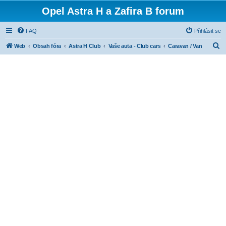
Opel Astra H a Zafira B forum
FAQ
Přihlásit se
H
Web
Obsah fóra
Astra H Club
Vaše auta - Club cars
Caravan / Van
l
e
d
a
t