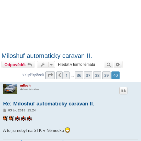
Miloshuf automaticky caravan II.
Hledat
Pokročilé 
Odpovědět
Stránka
40
z
40
1
36
37
38
39
40
Předchozí
399 příspěvků
…
milosh
Administrátor
Re: Miloshuf automaticky caravan II.
P
03 črc 2018, 15:24
ř
í
s
p
ě
A to jsi nebyl na STK v Německu
v
e
k