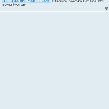
SLEDUJ MŮJ OPEL YOUTUBE KANÁL
ať ti neutečou nová videa, která budou letos
pravidelně vycházet