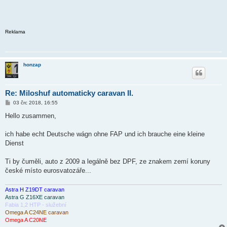
Reklama
honzap
Re: Miloshuf automaticky caravan II.
P
03 črc 2018, 16:55
ř
í
Hello zusammen,
s
p
ě
ich habe echt Deutsche wágn ohne FAP und ich brauche eine kleine
v
Dienst
e
k
Ti by čuměli, auto z 2009 a legálně bez DPF, ze znakem zemí koruny
české místo eurosvatozáře...
Astra H Z19DT caravan
Astra G Z16XE caravan
Fabia 1,2 HTP - služební
Omega A C24NE caravan
Omega A C20NE