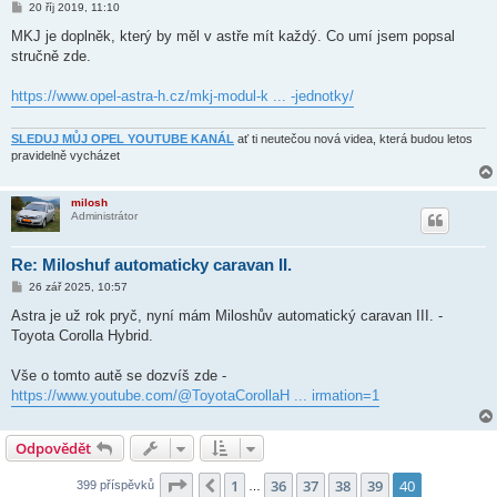
P
20 říj 2019, 11:10
ř
í
MKJ je doplněk, který by měl v astře mít každý. Co umí jsem popsal
s
stručně zde.
p
ě
v
https://www.opel-astra-h.cz/mkj-modul-k ... -jednotky/
e
k
SLEDUJ MŮJ OPEL YOUTUBE KANÁL
ať ti neutečou nová videa, která budou letos
pravidelně vycházet
milosh
Administrátor
Re: Miloshuf automaticky caravan II.
P
26 zář 2025, 10:57
ř
í
Astra je už rok pryč, nyní mám Miloshův automatický caravan III. -
s
Toyota Corolla Hybrid.
p
ě
v
Vše o tomto autě se dozvíš zde -
e
k
https://www.youtube.com/@ToyotaCorollaH ... irmation=1
Odpovědět
Stránka
40
z
40
1
36
37
38
39
40
Předchozí
399 příspěvků
…