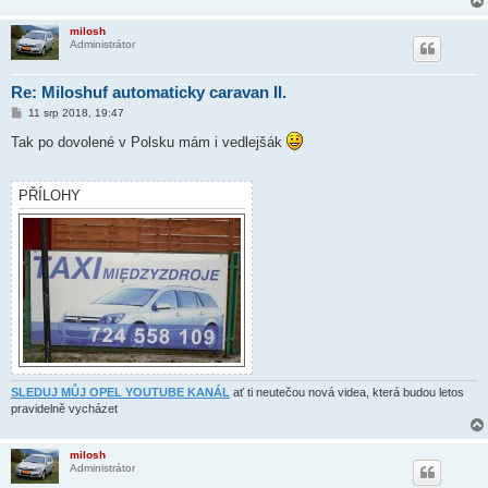
milosh
Administrátor
Re: Miloshuf automaticky caravan II.
P
11 srp 2018, 19:47
ř
í
Tak po dovolené v Polsku mám i vedlejšák
s
p
ě
v
PŘÍLOHY
e
k
SLEDUJ MŮJ OPEL YOUTUBE KANÁL
ať ti neutečou nová videa, která budou letos
pravidelně vycházet
milosh
Administrátor