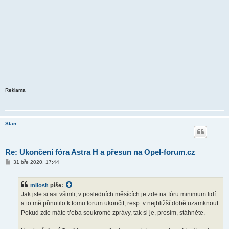
Reklama
Stan.
Re: Ukončení fóra Astra H a přesun na Opel-forum.cz
P
31 bře 2020, 17:44
ř
í
s
milosh
píše:
p
ě
Jak jste si asi všimli, v posledních měsících je zde na fóru minimum lidí
v
a to mě přinutilo k tomu forum ukončit, resp. v nejbližší době uzamknout.
e
k
Pokud zde máte třeba soukromé zprávy, tak si je, prosím, stáhněte.