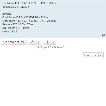
Opel Astra H 1.6 16V - X16ZEP+LPG - 179tkm
Seat Ibiza 1.4 - 161tkm
Bývalé:
Opel Corsa B 1.0- X10XE+LPG - 218tkm
Opel Zafira A 1.6 16V - X16XEL+LPG - 299tkm
Peugeot 207 1.4 8V - 75tkm
Kia Picanto 1.0 - 90tkm
škoda 120LS
Odpovědět
5 příspěvků • Stránka
1
z
1
Přejít na