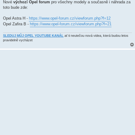
k
Nové
výchozí Opel forum
pro všechny modely a současně i náhrada za
toto bude zde:
Opel Astra H -
https://www.opel-forum.cz/viewforum.php?f=12
Opel Zafira B -
https://www.opel-forum.cz/viewforum.php?f=21
SLEDUJ MŮJ OPEL YOUTUBE KANÁL
ať ti neutečou nová videa, která budou letos
pravidelně vycházet