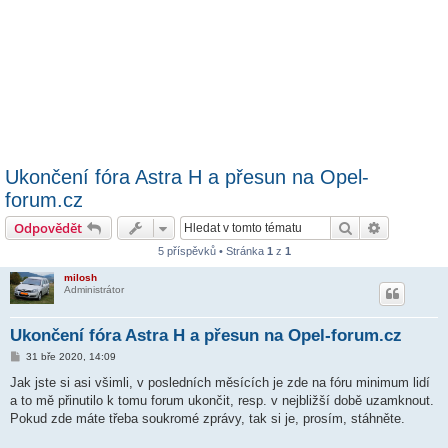
Ukončení fóra Astra H a přesun na Opel-
forum.cz
Hledat
Pokročilé 
Odpovědět
5 příspěvků • Stránka
1
z
1
milosh
Administrátor
Ukončení fóra Astra H a přesun na Opel-forum.cz
P
31 bře 2020, 14:09
ř
í
Jak jste si asi všimli, v posledních měsících je zde na fóru minimum lidí
s
a to mě přinutilo k tomu forum ukončit, resp. v nejbližší době uzamknout.
p
ě
Pokud zde máte třeba soukromé zprávy, tak si je, prosím, stáhněte.
v
e