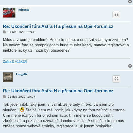
mironto
Re: Ukončení fóra Astra H a přesun na Opel-forum.cz
P
31 bře 2020, 21:41
ř
í
Milos a v com je problem? Preco to nemoze ostat zit vlastnym zivotom?
s
Na novom fore sa predpokladam bude musiet kazdy nanovo registrovat a
p
ě
niektore nicky uz mozu byt obsadene?
v
e
k
Zafira B A16XER
Luigy87
Re: Ukončení fóra Astra H a přesun na Opel-forum.cz
P
01 dub 2020, 10:07
ř
í
Tak jedem dál, taky jsem si všiml, že je tady mrtvo. Já jsem pro
s
sloučení.
Stejně jsem měl pocit, jak kdyby na foru zaútočila corona.
p
ě
Čím méně různých for o jednom autě, tím méně se budou tříštit
v
zkušenosti a poznatku uživatelů daného vozidla. A stejně je to pro nás
e
k
změna pouze webové stránky, registrace je už jenom brnkačka.