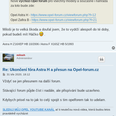
Nové
výchozí Opel forum
pro všechny modely a současně i náhrada
za toto bude zde:
Opel Astra H -
https://www.opel-forum.cz/viewforum.php?f=12
Opel Zafira B -
https://www.opel-forum.cz/viewforum.php?f=21
Miloši je to velká škoda a doufal jsem, že to vydrží alespoň do té doby,
pokud budeš mít Háčko
.
Astra H Z16XEP HB 10/2006 / Astra F X16SZ HB 5/1993
milosh
Administrátor
Re: Ukončení fóra Astra H a přesun na Opel-forum.cz
P
31 bře 2020, 18:12
ř
í
Vždyť se jen přesunem na další forum.
s
p
ě
Stávající forum půjde číst i nadále, ale přispívání bude uzavřeno.
v
e
k
Kdybych prisel na to jak to celý spojit s tim opelforem tak to udelam.
SLEDUJ MŮJ OPEL YOUTUBE KANÁL
ať ti neutečou nová videa, která budou letos
pravidelně vycházet