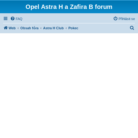
Opel Astra H a Zafira B forum
FAQ
Přihlásit se
H
Web
Obsah fóra
Astra H Club
Pokec
l
e
d
a
t