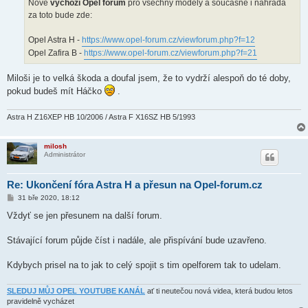
Nové
výchozí Opel forum
pro všechny modely a současně i náhrada
za toto bude zde:
Opel Astra H -
https://www.opel-forum.cz/viewforum.php?f=12
Opel Zafira B -
https://www.opel-forum.cz/viewforum.php?f=21
Miloši je to velká škoda a doufal jsem, že to vydrží alespoň do té doby,
pokud budeš mít Háčko
.
Astra H Z16XEP HB 10/2006 / Astra F X16SZ HB 5/1993
milosh
Administrátor
Re: Ukončení fóra Astra H a přesun na Opel-forum.cz
P
31 bře 2020, 18:12
ř
í
Vždyť se jen přesunem na další forum.
s
p
ě
Stávající forum půjde číst i nadále, ale přispívání bude uzavřeno.
v
e
k
Kdybych prisel na to jak to celý spojit s tim opelforem tak to udelam.
SLEDUJ MŮJ OPEL YOUTUBE KANÁL
ať ti neutečou nová videa, která budou letos
pravidelně vycházet