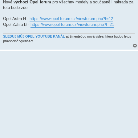
k
Nové
výchozí Opel forum
pro všechny modely a současně i náhrada za
toto bude zde:
Opel Astra H -
https://www.opel-forum.cz/viewforum.php?f=12
Opel Zafira B -
https://www.opel-forum.cz/viewforum.php?f=21
SLEDUJ MŮJ OPEL YOUTUBE KANÁL
ať ti neutečou nová videa, která budou letos
pravidelně vycházet