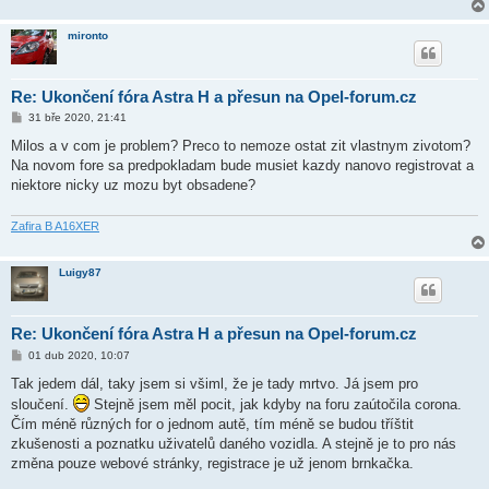
mironto
Re: Ukončení fóra Astra H a přesun na Opel-forum.cz
P
31 bře 2020, 21:41
ř
í
Milos a v com je problem? Preco to nemoze ostat zit vlastnym zivotom?
s
Na novom fore sa predpokladam bude musiet kazdy nanovo registrovat a
p
ě
niektore nicky uz mozu byt obsadene?
v
e
k
Zafira B A16XER
Luigy87
Re: Ukončení fóra Astra H a přesun na Opel-forum.cz
P
01 dub 2020, 10:07
ř
í
Tak jedem dál, taky jsem si všiml, že je tady mrtvo. Já jsem pro
s
sloučení.
Stejně jsem měl pocit, jak kdyby na foru zaútočila corona.
p
ě
Čím méně různých for o jednom autě, tím méně se budou tříštit
v
zkušenosti a poznatku uživatelů daného vozidla. A stejně je to pro nás
e
k
změna pouze webové stránky, registrace je už jenom brnkačka.