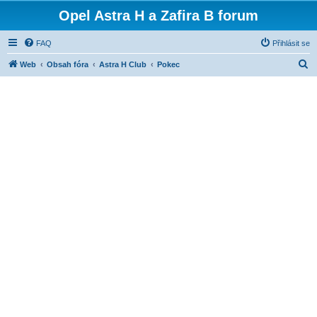
Opel Astra H a Zafira B forum
FAQ
Přihlásit se
H
Web
Obsah fóra
Astra H Club
Pokec
l
e
d
a
t