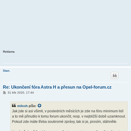
Reklama
Stan.
Re: Ukončení fóra Astra H a přesun na Opel-forum.cz
P
31 bře 2020, 17:44
ř
í
s
milosh
píše:
p
ě
Jak jste si asi všimli, v posledních měsících je zde na fóru minimum lidí
v
a to mě přinutilo k tomu forum ukončit, resp. v nejbližší době uzamknout.
e
k
Pokud zde máte třeba soukromé zprávy, tak si je, prosím, stáhněte.