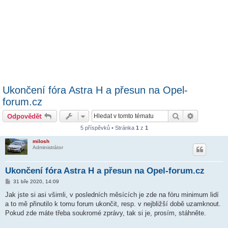
Ukončení fóra Astra H a přesun na Opel-
forum.cz
Hledat
Pokročilé 
Odpovědět
5 příspěvků • Stránka
1
z
1
milosh
Administrátor
Ukončení fóra Astra H a přesun na Opel-forum.cz
P
31 bře 2020, 14:09
ř
í
Jak jste si asi všimli, v posledních měsících je zde na fóru minimum lidí
s
a to mě přinutilo k tomu forum ukončit, resp. v nejbližší době uzamknout.
p
ě
Pokud zde máte třeba soukromé zprávy, tak si je, prosím, stáhněte.
v
e