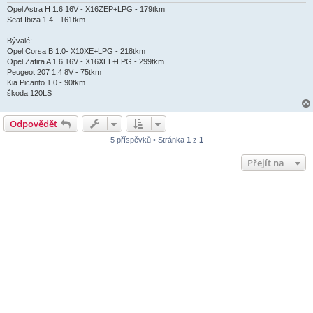
Opel Astra H 1.6 16V - X16ZEP+LPG - 179tkm
Seat Ibiza 1.4 - 161tkm
Bývalé:
Opel Corsa B 1.0- X10XE+LPG - 218tkm
Opel Zafira A 1.6 16V - X16XEL+LPG - 299tkm
Peugeot 207 1.4 8V - 75tkm
Kia Picanto 1.0 - 90tkm
škoda 120LS
Odpovědět
5 příspěvků • Stránka
1
z
1
Přejít na