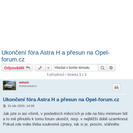
Ukončení fóra Astra H a přesun na Opel-
forum.cz
Hledat
Pokročilé 
Odpovědět
5 příspěvků • Stránka
1
z
1
milosh
Administrátor
Ukončení fóra Astra H a přesun na Opel-forum.cz
P
31 bře 2020, 14:09
ř
í
Jak jste si asi všimli, v posledních měsících je zde na fóru minimum lidí
s
a to mě přinutilo k tomu forum ukončit, resp. v nejbližší době uzamknout.
p
ě
Pokud zde máte třeba soukromé zprávy, tak si je, prosím, stáhněte.
v
e