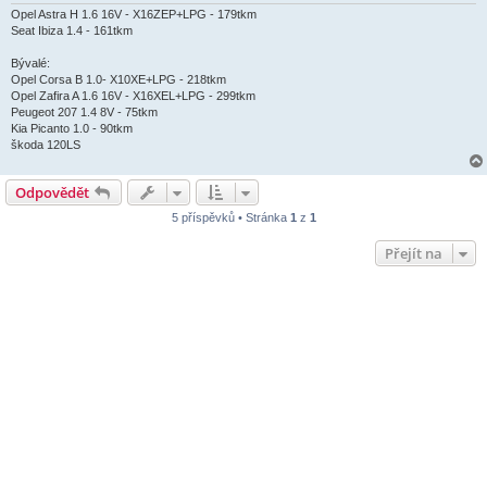
Opel Astra H 1.6 16V - X16ZEP+LPG - 179tkm
Seat Ibiza 1.4 - 161tkm
Bývalé:
Opel Corsa B 1.0- X10XE+LPG - 218tkm
Opel Zafira A 1.6 16V - X16XEL+LPG - 299tkm
Peugeot 207 1.4 8V - 75tkm
Kia Picanto 1.0 - 90tkm
škoda 120LS
Odpovědět
5 příspěvků • Stránka
1
z
1
Přejít na