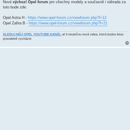
k
Nové
výchozí Opel forum
pro všechny modely a současně i náhrada za
toto bude zde:
Opel Astra H -
https://www.opel-forum.cz/viewforum.php?f=12
Opel Zafira B -
https://www.opel-forum.cz/viewforum.php?f=21
SLEDUJ MŮJ OPEL YOUTUBE KANÁL
ať ti neutečou nová videa, která budou letos
pravidelně vycházet