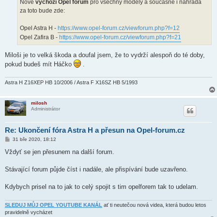
Nové
výchozí Opel forum
pro všechny modely a současně i náhrada
za toto bude zde:
Opel Astra H -
https://www.opel-forum.cz/viewforum.php?f=12
Opel Zafira B -
https://www.opel-forum.cz/viewforum.php?f=21
Miloši je to velká škoda a doufal jsem, že to vydrží alespoň do té doby,
pokud budeš mít Háčko
.
Astra H Z16XEP HB 10/2006 / Astra F X16SZ HB 5/1993
milosh
Administrátor
Re: Ukončení fóra Astra H a přesun na Opel-forum.cz
P
31 bře 2020, 18:12
ř
í
Vždyť se jen přesunem na další forum.
s
p
ě
Stávající forum půjde číst i nadále, ale přispívání bude uzavřeno.
v
e
k
Kdybych prisel na to jak to celý spojit s tim opelforem tak to udelam.
SLEDUJ MŮJ OPEL YOUTUBE KANÁL
ať ti neutečou nová videa, která budou letos
pravidelně vycházet