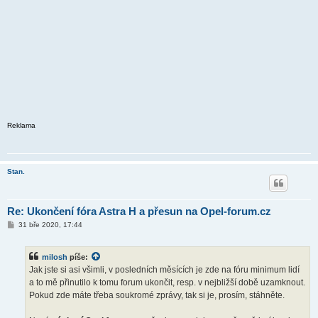
Reklama
Stan.
Re: Ukončení fóra Astra H a přesun na Opel-forum.cz
P
31 bře 2020, 17:44
ř
í
s
milosh
píše:
p
ě
Jak jste si asi všimli, v posledních měsících je zde na fóru minimum lidí
v
a to mě přinutilo k tomu forum ukončit, resp. v nejbližší době uzamknout.
e
k
Pokud zde máte třeba soukromé zprávy, tak si je, prosím, stáhněte.