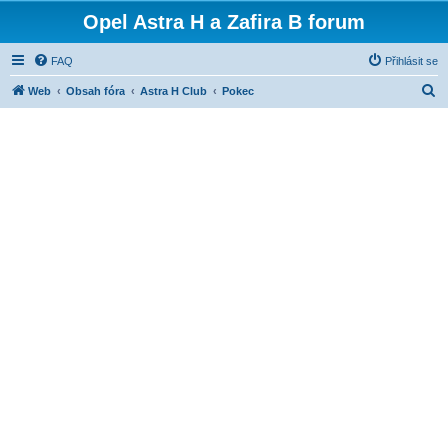
Opel Astra H a Zafira B forum
FAQ
Přihlásit se
H
Web
Obsah fóra
Astra H Club
Pokec
l
e
d
a
t