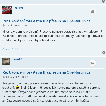
mironto
Re: Ukončení fóra Astra H a přesun na Opel-forum.cz
P
31 bře 2020, 21:41
ř
í
Milos a v com je problem? Preco to nemoze ostat zit vlastnym zivotom?
s
Na novom fore sa predpokladam bude musiet kazdy nanovo registrovat a
p
ě
niektore nicky uz mozu byt obsadene?
v
e
k
Zafira B A16XER
Luigy87
Re: Ukončení fóra Astra H a přesun na Opel-forum.cz
P
01 dub 2020, 10:07
ř
í
Tak jedem dál, taky jsem si všiml, že je tady mrtvo. Já jsem pro
s
sloučení.
Stejně jsem měl pocit, jak kdyby na foru zaútočila corona.
p
ě
Čím méně různých for o jednom autě, tím méně se budou tříštit
v
zkušenosti a poznatku uživatelů daného vozidla. A stejně je to pro nás
e
k
změna pouze webové stránky, registrace je už jenom brnkačka.