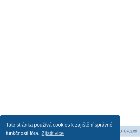
Tato stránka používá cookies k zajištění správné
Web
Obsah fóra
Všechny časy jsou v
UTC+02:00
funkčnosti fóra.
Zjistit více