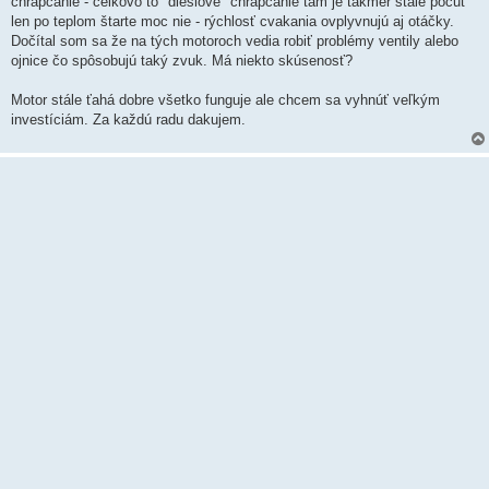
chrapčanie - celkovo to "dieslové" chrapčanie tam je takmer stále počuť
len po teplom štarte moc nie - rýchlosť cvakania ovplyvnujú aj otáčky.
Dočítal som sa že na tých motoroch vedia robiť problémy ventily alebo
ojnice čo spôsobujú taký zvuk. Má niekto skúsenosť?
Motor stále ťahá dobre všetko funguje ale chcem sa vyhnúť veľkým
investíciám. Za každú radu dakujem.