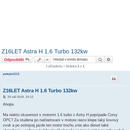
Z16LET Astra H 1.6 Turbo 132kw
Hledat
Pokročilé 
Odpovědět
2 příspěvky • Stránka
1
z
1
potejto1212
Z16LET Astra H 1.6 Turbo 132kw
P
20 zář 2019, 10:12
ř
í
Ahojte.
s
p
ě
Ma niekto skusenost s motormi 1.6 turbo z Astry H poprípade Corsy
v
OPC? Za studena po naštartovaní v motore nieco klepe taký kovový
e
k
zvuk a po ostrejsej jazde ten motor trochu znie ako diesel také