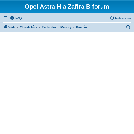
Opel Astra H a Zafira B forum
FAQ
Přihlásit se
H
Web
Obsah fóra
Technika
Motory
Benzín
l
e
d
a
t