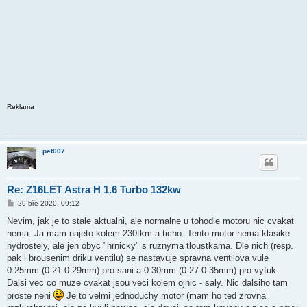
Reklama
pet007
Re: Z16LET Astra H 1.6 Turbo 132kw
P
29 bře 2020, 09:12
ř
í
Nevim, jak je to stale aktualni, ale normalne u tohodle motoru nic cvakat
s
nema. Ja mam najeto kolem 230tkm a ticho. Tento motor nema klasike
p
ě
hydrostely, ale jen obyc "hrnicky" s ruznyma tloustkama. Dle nich (resp.
v
pak i brousenim driku ventilu) se nastavuje spravna ventilova vule
e
k
0.25mm (0.21-0.29mm) pro sani a 0.30mm (0.27-0.35mm) pro vyfuk.
Dalsi vec co muze cvakat jsou veci kolem ojnic - saly. Nic dalsiho tam
proste neni
Je to velmi jednoduchy motor (mam ho ted zrovna