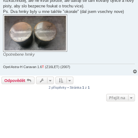
rozkuchnutej, ale ne kvuli poruse, ale davaji se tam kovany ojnice a novy
pisty, aby slo bezpecne foukat o trochu vice).
Ps. Dva hrnky byly u mne takhle "okorale" (dal jsem vsechny nove)
Opotrebene hrnky
Opel Astra-H Caravan 1.6
T
(Z16LET) (2007)
Odpovědět
2 příspěvky • Stránka
1
z
1
Přejít na