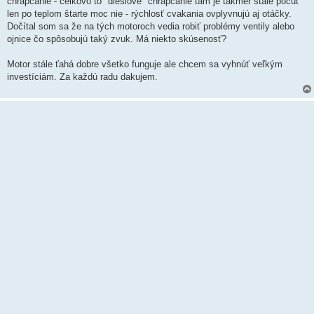
chrapčanie - celkovo to "dieslové" chrapčanie tam je takmer stále počuť
len po teplom štarte moc nie - rýchlosť cvakania ovplyvnujú aj otáčky.
Dočítal som sa že na tých motoroch vedia robiť problémy ventily alebo
ojnice čo spôsobujú taký zvuk. Má niekto skúsenosť?
Motor stále ťahá dobre všetko funguje ale chcem sa vyhnúť veľkým
investíciám. Za každú radu dakujem.