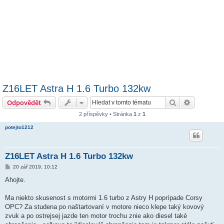
Z16LET Astra H 1.6 Turbo 132kw
Hledat
Pokročilé 
Odpovědět
2 příspěvky • Stránka
1
z
1
potejto1212
Z16LET Astra H 1.6 Turbo 132kw
P
20 zář 2019, 10:12
ř
í
Ahojte.
s
p
ě
Ma niekto skusenost s motormi 1.6 turbo z Astry H poprípade Corsy
v
OPC? Za studena po naštartovaní v motore nieco klepe taký kovový
e
k
zvuk a po ostrejsej jazde ten motor trochu znie ako diesel také