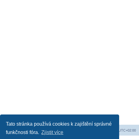
Tato stránka používá cookies k zajištění správné
Web
Obsah fóra
Všechny časy jsou v
UTC+02:00
funkčnosti fóra.
Zjistit více