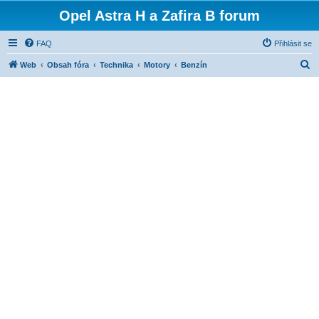
Opel Astra H a Zafira B forum
FAQ
Přihlásit se
H
Web
Obsah fóra
Technika
Motory
Benzín
l
e
d
a
t