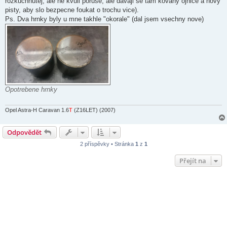
rozkuchnutej, ale ne kvuli poruse, ale davaji se tam kovany ojnice a novy
pisty, aby slo bezpecne foukat o trochu vice).
Ps. Dva hrnky byly u mne takhle "okorale" (dal jsem vsechny nove)
Opotrebene hrnky
Opel Astra-H Caravan 1.6
T
(Z16LET) (2007)
Odpovědět
2 příspěvky • Stránka
1
z
1
Přejít na