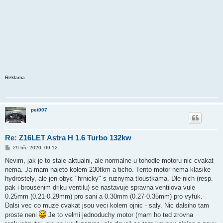
Reklama
pet007
Re: Z16LET Astra H 1.6 Turbo 132kw
P
29 bře 2020, 09:12
ř
í
Nevim, jak je to stale aktualni, ale normalne u tohodle motoru nic cvakat
s
nema. Ja mam najeto kolem 230tkm a ticho. Tento motor nema klasike
p
ě
hydrostely, ale jen obyc "hrnicky" s ruznyma tloustkama. Dle nich (resp.
v
pak i brousenim driku ventilu) se nastavuje spravna ventilova vule
e
k
0.25mm (0.21-0.29mm) pro sani a 0.30mm (0.27-0.35mm) pro vyfuk.
Dalsi vec co muze cvakat jsou veci kolem ojnic - saly. Nic dalsiho tam
proste neni
Je to velmi jednoduchy motor (mam ho ted zrovna