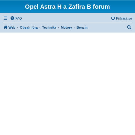
Opel Astra H a Zafira B forum
FAQ
Přihlásit se
H
Web
Obsah fóra
Technika
Motory
Benzín
l
e
d
a
t