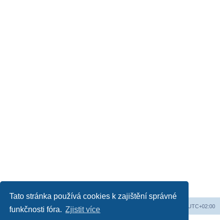
Tato stránka používá cookies k zajištění správné
Web
Obsah fóra
Všechny časy jsou v
UTC+02:00
funkčnosti fóra.
Zjistit více