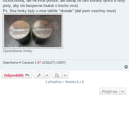
rozkuchnutej, ale ne kvuli poruse, ale davaji se tam kovany ojnice a novy
pisty, aby slo bezpecne foukat o trochu vice).
Ps. Dva hrnky byly u mne takhle "okorale" (dal jsem vsechny nove)
Opotrebene hrnky
Opel Astra-H Caravan 1.6
T
(Z16LET) (2007)
Odpovědět
2 příspěvky • Stránka
1
z
1
Přejít na