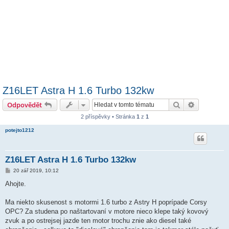
Z16LET Astra H 1.6 Turbo 132kw
Hledat
Pokročilé 
Odpovědět
2 příspěvky • Stránka
1
z
1
potejto1212
Z16LET Astra H 1.6 Turbo 132kw
P
20 zář 2019, 10:12
ř
í
Ahojte.
s
p
ě
Ma niekto skusenost s motormi 1.6 turbo z Astry H poprípade Corsy
v
OPC? Za studena po naštartovaní v motore nieco klepe taký kovový
e
k
zvuk a po ostrejsej jazde ten motor trochu znie ako diesel také