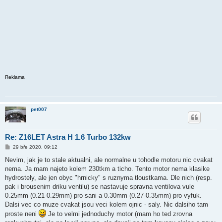
Reklama
pet007
Re: Z16LET Astra H 1.6 Turbo 132kw
P
29 bře 2020, 09:12
ř
í
Nevim, jak je to stale aktualni, ale normalne u tohodle motoru nic cvakat
s
nema. Ja mam najeto kolem 230tkm a ticho. Tento motor nema klasike
p
ě
hydrostely, ale jen obyc "hrnicky" s ruznyma tloustkama. Dle nich (resp.
v
pak i brousenim driku ventilu) se nastavuje spravna ventilova vule
e
k
0.25mm (0.21-0.29mm) pro sani a 0.30mm (0.27-0.35mm) pro vyfuk.
Dalsi vec co muze cvakat jsou veci kolem ojnic - saly. Nic dalsiho tam
proste neni
Je to velmi jednoduchy motor (mam ho ted zrovna