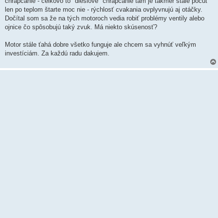
chrapčanie - celkovo to "dieslové" chrapčanie tam je takmer stále počuť
len po teplom štarte moc nie - rýchlosť cvakania ovplyvnujú aj otáčky.
Dočítal som sa že na tých motoroch vedia robiť problémy ventily alebo
ojnice čo spôsobujú taký zvuk. Má niekto skúsenosť?
Motor stále ťahá dobre všetko funguje ale chcem sa vyhnúť veľkým
investíciám. Za každú radu dakujem.