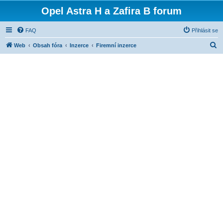
Opel Astra H a Zafira B forum
FAQ
Přihlásit se
H
Web
Obsah fóra
Inzerce
Firemní inzerce
l
e
d
a
t