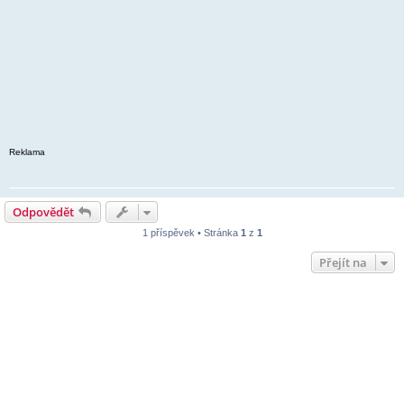
Reklama
Odpovědět
1 příspěvek • Stránka
1
z
1
Přejít na