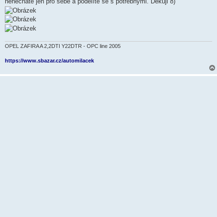
nenecháte jen pro sebe a podělíte se s potřebnými. Děkuji 8)
OPEL ZAFIRA A 2,2DTI Y22DTR - OPC line 2005
https://www.sbazar.cz/automilacek