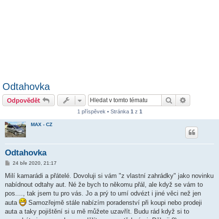
Odtahovka
Hledat
Pokročilé 
Odpovědět
1 příspěvek • Stránka
1
z
1
MAX - CZ
Odtahovka
P
24 bře 2020, 21:17
ř
í
Milí kamarádi a přátelé. Dovoluji si vám "z vlastní zahrádky" jako novinku
s
nabídnout odtahy aut. Né že bych to někomu přál, ale když se vám to
p
ě
pos...., tak jsem tu pro vás. Jo a prý to umí odvézt i jiné věci než jen
v
auta
Samozřejmě stále nabízím poradenství při koupi nebo prodeji
e
k
auta a taky pojištění si u mě můžete uzavřít. Budu rád když si to