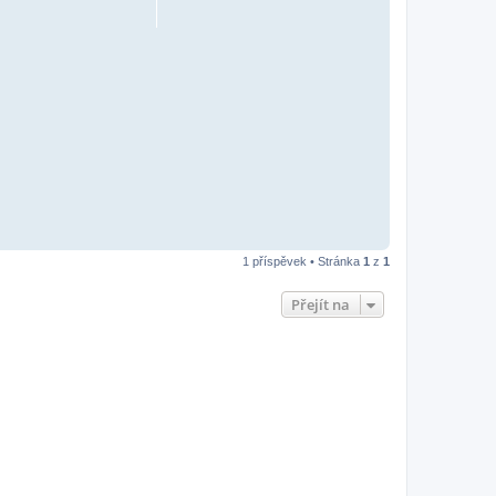
1 příspěvek • Stránka
1
z
1
Přejít na