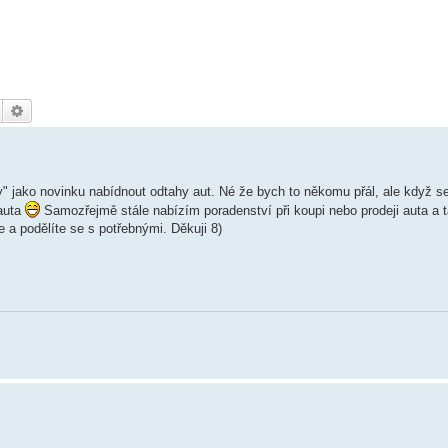
Hledat
Pokročilé hledání
ky" jako novinku nabídnout odtahy aut. Né že bych to někomu přál, ale když se
 auta
Samozřejmě stále nabízím poradenství při koupi nebo prodeji auta a t
 a podělíte se s potřebnými. Děkuji 8)