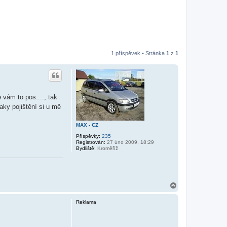
1 příspěvek • Stránka
1
z
1
 vám to pos...., tak
aky pojištění si u mě
MAX - CZ
Příspěvky:
235
Registrován:
27 úno 2009, 18:29
Bydliště:
Kroměříž
N
a
h
Reklama
o
r
u