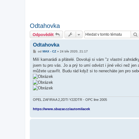
Odtahovka
Odpovědět
Odtahovka
P
od
MAX - CZ
»
24 bře 2020, 21:17
ř
í
Milí kamarádi a přátelé. Dovoluji si vám "z vlastní zahrád
s
jsem tu pro vás. Jo a prý to umí odvézt i jiné věci než jen
p
ě
můžete uzavřít. Budu rád když si to nenecháte jen pro sebe
v
e
k
OPEL ZAFIRA A 2,2DTI Y22DTR - OPC line 2005
https://www.sbazar.cz/automilacek