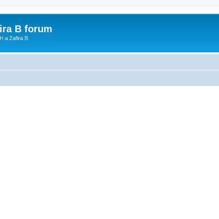
fira B forum
H a Zafira B