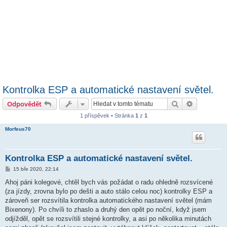
Kontrolka ESP a automatické nastavení světel.
Hledat
Pokročilé 
Odpovědět
1 příspěvek • Stránka
1
z
1
Morfeus70
Kontrolka ESP a automatické nastavení světel.
P
15 bře 2020, 22:14
ř
í
Ahoj páni kolegové, chtěl bych vás požádat o radu ohledně rozsvícené
s
(za jízdy, zrovna bylo po dešti a auto stálo celou noc) kontrolky ESP a
p
ě
zároveň ser rozsvítila kontrolka automatického nastavení světel (mám
v
Bixenony). Po chvíli to zhaslo a druhý den opět po noční, když jsem
e
k
odjížděl, opět se rozsvítili stejné kontrolky, a asi po několika minutách