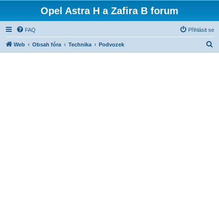
Opel Astra H a Zafira B forum
FAQ
Přihlásit se
H
Web
Obsah fóra
Technika
Podvozek
l
e
d
a
t