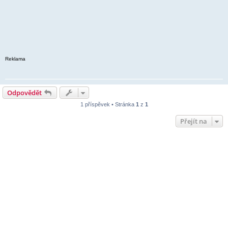
Reklama
Odpovědět
1 příspěvek • Stránka
1
z
1
Přejít na