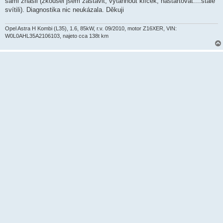
sami zhasli (zkoušel jsem zastavit, vytáhnout klíček, nastartovat....stále
svítili). Diagnostika nic neukázala. Děkuji
Opel Astra H Kombi (L35), 1.6, 85kW, r.v. 09/2010, motor Z16XER, VIN:
W0L0AHL35A2106103, najeto cca 138t km