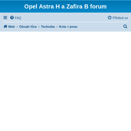
Opel Astra H a Zafira B forum
FAQ
Přihlásit se
H
Web
Obsah fóra
Technika
Kola + pneu
l
e
d
a
t