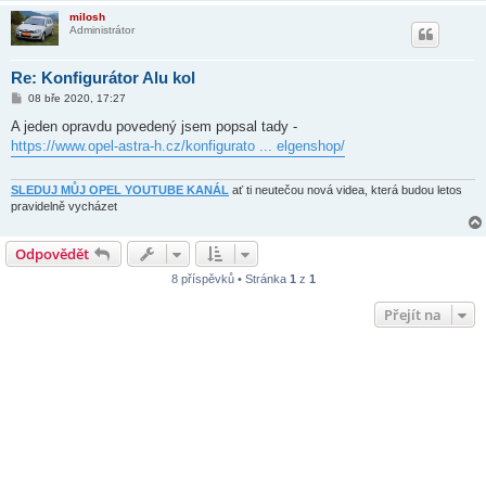
e
milosh
k
Administrátor
Re: Konfigurátor Alu kol
P
08 bře 2020, 17:27
ř
í
A jeden opravdu povedený jsem popsal tady -
s
https://www.opel-astra-h.cz/konfigurato ... elgenshop/
p
ě
v
e
SLEDUJ MŮJ OPEL YOUTUBE KANÁL
ať ti neutečou nová videa, která budou letos
k
pravidelně vycházet
Odpovědět
8 příspěvků • Stránka
1
z
1
Přejít na