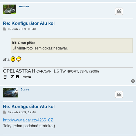
e
emvee
k
Re: Konfigurátor Alu kol
P
02 dub 2009, 08:48
ř
í
s
Oton píše:
p
ě
Já vím!Proto jsem odkaz nedával.
v
e
k
aha
OPEL ASTRA H
1.6 T
CARAVAN,
WINPORT, 77kW (2006)
Juray
Re: Konfigurátor Alu kol
P
02 dub 2009, 19:46
ř
í
http://www.alcar.cz/4265_CZ
s
Taky jedna podobná stránka;)
p
ě
v