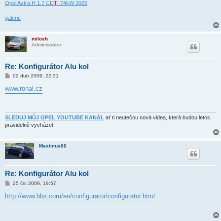
e
Opel Astra H 1.7 CD
TI
74kW 2005
k
galerie
milosh
Administrátor
Re: Konfigurátor Alu kol
P
02 dub 2009, 22:31
ř
í
www.ronal.cz
s
p
ě
v
e
SLEDUJ MŮJ OPEL YOUTUBE KANÁL
ať ti neutečou nová videa, která budou letos
k
pravidelně vycházet
Maximus66
Re: Konfigurátor Alu kol
P
25 črc 2009, 19:57
ř
í
http://www.bbs.com/en/configurator/configurator.html
s
p
ě
v