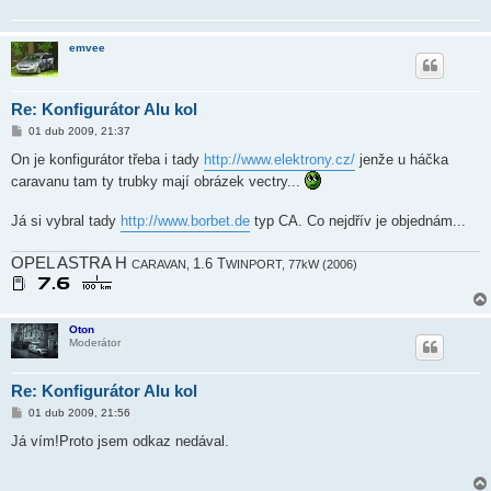
emvee
Re: Konfigurátor Alu kol
P
01 dub 2009, 21:37
ř
í
On je konfigurátor třeba i tady
http://www.elektrony.cz/
jenže u háčka
s
caravanu tam ty trubky mají obrázek vectry...
p
ě
v
Já si vybral tady
http://www.borbet.de
typ CA. Co nejdřív je objednám...
e
k
OPEL ASTRA H
1.6 T
CARAVAN,
WINPORT, 77kW (2006)
Oton
Moderátor
Re: Konfigurátor Alu kol
P
01 dub 2009, 21:56
ř
í
Já vím!Proto jsem odkaz nedával.
s
p
ě
v