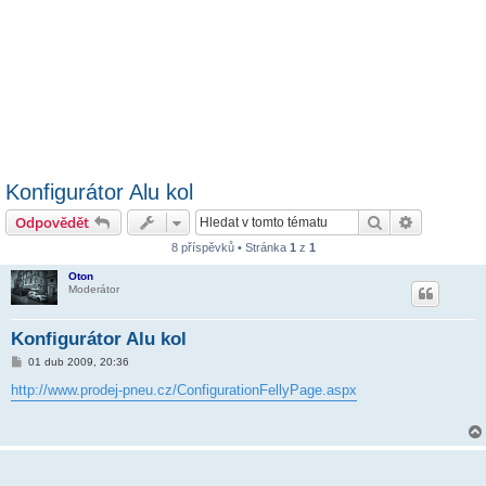
Konfigurátor Alu kol
Hledat
Pokročilé 
Odpovědět
8 příspěvků • Stránka
1
z
1
Oton
Moderátor
Konfigurátor Alu kol
P
01 dub 2009, 20:36
ř
í
http://www.prodej-pneu.cz/ConfigurationFellyPage.aspx
s
p
ě
v
e
k