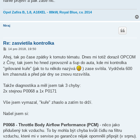
náhle projeví a pak zase nic.
Opel Zafira B, 1.8, A18XEL - 88kW, Royal Blue, r.v. 2014
Niraj
Re: zasvietila kontrolka
P
14 pro 2018, 19:50
ř
í
Ahoj, tak po čase zpátky k tomuto tématu. Dnes mi totiž dorazil OPCOM
s
z Číny, tak jsem ho hned zprovoznil a šup do auta, kde mi kontrolka
p
ě
"grilované kuře" (jak to tu někdo nazývá
) zase svítila. Vydržela 600
v
km zhasnutá a před pár dny se znovu rozsvítila.
e
k
Takže diagnostika a měl jsem tak 3 chyby:
2x stejnou P0068 a 1x P0171
Vše jsem vymazal, "kuře" zhaslo a zatím to drží.
Našel jsem si:
P0068 - Throttle Body Airflow Performance (PCM)
- něco jako
přidušený tok vzduchu. To by mohla být chyba kvůli čidlu na filtru
vzduchu, které mi v servise po garančce nějak opomněli připojit (v srpnu).