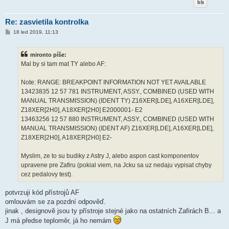
Re: zasvietila kontrolka
P
18 led 2019, 11:13
ř
í
s
mironto píše:
p
ě
Mal by si tam mat TY alebo AF:
v
e
k
Note: RANGE: BREAKPOINT INFORMATION NOT YET AVAILABLE
13423835 12 57 781 INSTRUMENT, ASSY., COMBINED (USED WITH
MANUAL TRANSMISSION) (IDENT TY) Z16XER[LDE], A16XER[LDE],
Z18XER[2H0], A18XER[2H0] E2000001- E2
13463256 12 57 880 INSTRUMENT, ASSY., COMBINED (USED WITH
MANUAL TRANSMISSION) (IDENT AF) Z16XER[LDE], A16XER[LDE],
Z18XER[2H0], A18XER[2H0] E2-
Myslim, ze to su budiky z Astry J, alebo aspon cast komponentov
upravene pre Zafiru (pokial viem, na Jcku sa uz nedaju vypisat chyby
cez pedalovy test).
potvrzuji kód přístrojů AF
omlouvám se za pozdní odpověď.
jinak , designově jsou ty přístroje stejné jako na ostatních Zafirách B... a
J má předse teploměr, já ho nemám