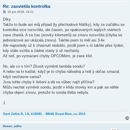
Re: zasvietila kontrolka
P
16 pro 2018, 14:21
ř
í
Díky.
s
Takže to bude asi můj případ (ty přechodové hlášky), kdy ze začátku se
p
ě
kontrolka sice rozsvítila, ale časem, po opakovaných teplých startech
v
zase zhasla. A za čas (stovky kilometrů) se znovu rozsvítila (chyba se
e
k
jednorázově asi ukázala znovu). Takhle jsem to měl asi 3-4x
Ale naposledy už k zhasnutí nedošlo, jezdil jsem s ní takhle přes týden,
kdy stále svítila a žádné starty ji už nezhasly.
Až teď, po vymazaní chyby OPCOMem, je zase klid.
No, ale co s tím? Zkusit vyměnit lambda sondu?
A nebo na to kašlat, když je to chyba náhodná a holt ji občas smazat,
když nezhasne sama?
Jsou tohle chyby k řešení a dá se vůbec najít příčina?
Můžu nechat vyměnit sondu, jezdit v klidu stovky km a pak se náhle
chyba objeví znovu, protože to sonda třeba nebyla.
J.
Opel Zafira B, 1.8, A18XEL - 88kW, Royal Blue, r.v. 2014
Dusan_zafira