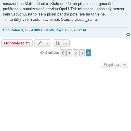
s
nasazení na škrtící klapku. Stalo se zřejmě při poslední garanční
p
ě
prohlídce v autorizované servisu Opel ! Též mi nechali odpojený senzor
v
sání vzduchu, na to jsem přišel pár dní poté, ale na tohle ne.
e
k
Tímto díky všem zde, hlavně pak Stan. a Dusan_zafira.
Opel Zafira B, 1.8, A18XEL - 88kW, Royal Blue, r.v. 2014
Odpovědět
1
2
3
4
Předchozí
40 příspěvků
Přejít na