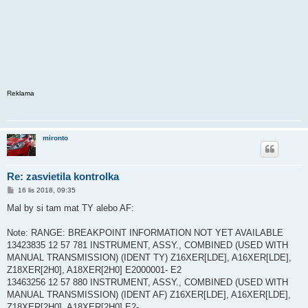
Reklama
mironto
Re: zasvietila kontrolka
P
16 lis 2018, 09:35
ř
í
Mal by si tam mat TY alebo AF:
s
p
ě
Note: RANGE: BREAKPOINT INFORMATION NOT YET AVAILABLE
v
13423835 12 57 781 INSTRUMENT, ASSY., COMBINED (USED WITH
e
k
MANUAL TRANSMISSION) (IDENT TY) Z16XER[LDE], A16XER[LDE],
Z18XER[2H0], A18XER[2H0] E2000001- E2
13463256 12 57 880 INSTRUMENT, ASSY., COMBINED (USED WITH
MANUAL TRANSMISSION) (IDENT AF) Z16XER[LDE], A16XER[LDE],
Z18XER[2H0], A18XER[2H0] E2-