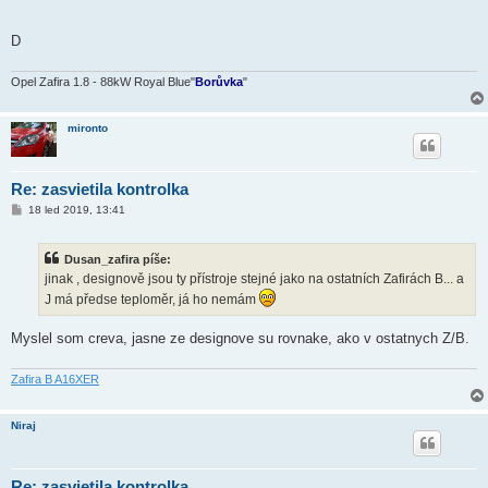
D
Opel Zafira 1.8 - 88kW Royal Blue"
Borůvka
"
mironto
Re: zasvietila kontrolka
P
18 led 2019, 13:41
ř
í
s
Dusan_zafira píše:
p
ě
jinak , designově jsou ty přístroje stejné jako na ostatních Zafirách B... a
v
J má předse teploměr, já ho nemám
e
k
Myslel som creva, jasne ze designove su rovnake, ako v ostatnych Z/B.
Zafira B A16XER
Niraj
Re: zasvietila kontrolka