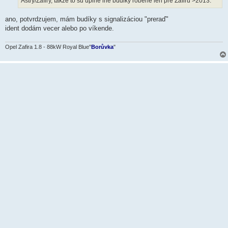
Astry/Zafiry, takze to su uplne ine budiky robene len pre Zafiru >2013.
ano, potvrdzujem, mám budíky s signalizáciou "preraď"
ident dodám vecer alebo po víkende.
Opel Zafira 1.8 - 88kW Royal Blue"
Borůvka
"