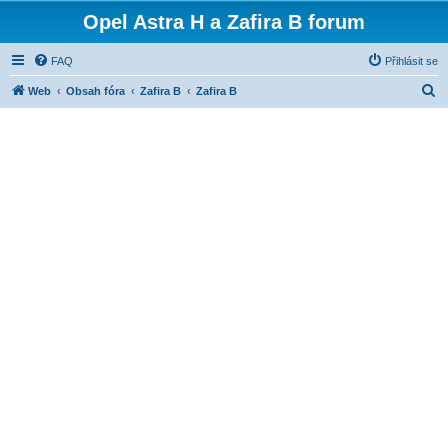
Opel Astra H a Zafira B forum
FAQ
Přihlásit se
H
Web
Obsah fóra
Zafira B
Zafira B
l
e
d
a
t