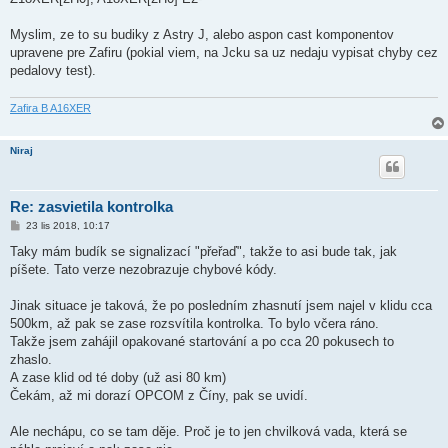
Myslim, ze to su budiky z Astry J, alebo aspon cast komponentov
upravene pre Zafiru (pokial viem, na Jcku sa uz nedaju vypisat chyby cez
pedalovy test).
Zafira B A16XER
Niraj
Re: zasvietila kontrolka
P
23 lis 2018, 10:17
ř
í
Taky mám budík se signalizací "přeřaď", takže to asi bude tak, jak
s
píšete. Tato verze nezobrazuje chybové kódy.
p
ě
v
Jinak situace je taková, že po posledním zhasnutí jsem najel v klidu cca
e
k
500km, až pak se zase rozsvítila kontrolka. To bylo včera ráno.
Takže jsem zahájil opakované startování a po cca 20 pokusech to
zhaslo.
A zase klid od té doby (už asi 80 km)
Čekám, až mi dorazí OPCOM z Číny, pak se uvidí.
Ale nechápu, co se tam děje. Proč je to jen chvilková vada, která se