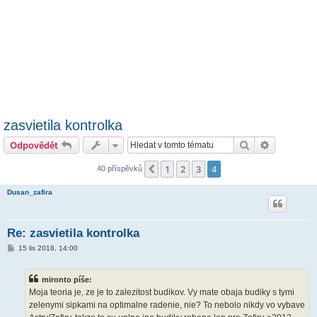
zasvietila kontrolka
Hledat
Pokročilé 
Odpovědět
1
2
3
4
Předchozí
40 příspěvků
Dusan_zafira
Re: zasvietila kontrolka
P
15 lis 2018, 14:00
ř
í
s
mironto píše:
p
ě
Moja teoria je, ze je to zalezitost budikov. Vy mate obaja budiky s tymi
v
zelenymi sipkami na optimalne radenie, nie? To nebolo nikdy vo vybave
e
k