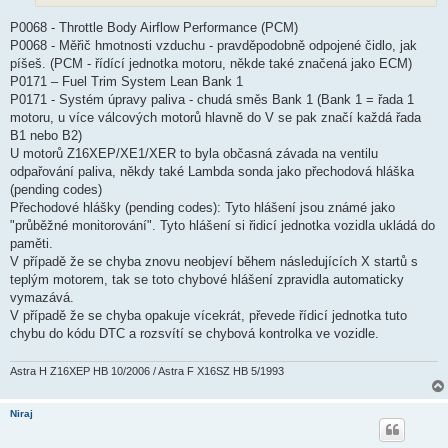
v
e
k
P0068 - Throttle Body Airflow Performance (PCM)
P0068 - Měřič hmotnosti vzduchu - pravděpodobně odpojené čidlo, jak
píšeš. (PCM - řídící jednotka motoru, někde také značená jako ECM)
P0171 – Fuel Trim System Lean Bank 1
P0171 - Systém úpravy paliva - chudá směs Bank 1 (Bank 1 = řada 1
motoru, u více válcových motorů hlavně do V se pak značí každá řada
B1 nebo B2)
U motorů Z16XEP/XE1/XER to byla občasná závada na ventilu
odpařování paliva, někdy také Lambda sonda jako přechodová hláška
(pending codes)
Přechodové hlášky (pending codes): Tyto hlášení jsou známé jako
"průběžné monitorování". Tyto hlášení si řidicí jednotka vozidla ukládá do
paměti.
V případě že se chyba znovu neobjeví během následujících X startů s
teplým motorem, tak se toto chybové hlášení zpravidla automaticky
vymazává.
V případě že se chyba opakuje vícekrát, převede řídicí jednotka tuto
chybu do kódu DTC a rozsvítí se chybová kontrolka ve vozidle.
Astra H Z16XEP HB 10/2006 / Astra F X16SZ HB 5/1993
Niraj