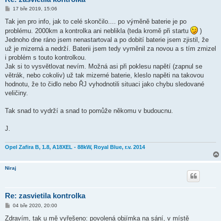
P
17 bře 2019, 15:06
ř
í
Tak jen pro info, jak to celé skončilo.... po výměně baterie je po
s
problému. 2000km a kontrolka ani neblikla (teda kromě při startu
)
p
ě
Jednoho dne ráno jsem nenastartoval a po dobití baterie jsem zjistil, že
v
už je mizerná a nedrží. Baterii jsem tedy vyměnil za novou a s tím zmizel
e
k
i problém s touto kontrolkou.
Jak si to vysvětlovat nevím. Možná asi při poklesu napětí (zapnul se
větrák, nebo cokoliv) už tak mizerné baterie, kleslo napěti na takovou
hodnotu, že to čidlo nebo ŘJ vyhodnotili situaci jako chybu sledované
veličiny.
Tak snad to vydrží a snad to pomůže někomu v budoucnu.
J.
Opel Zafira B, 1.8, A18XEL - 88kW, Royal Blue, r.v. 2014
Niraj
Re: zasvietila kontrolka
P
04 bře 2020, 20:00
ř
í
Zdravím, tak u mě vyřešeno: povolená objímka na sání, v místě