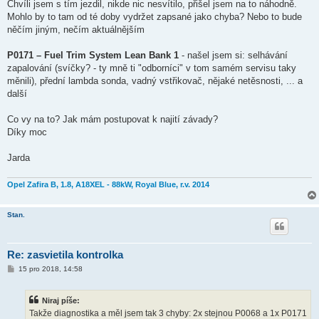
Chvíli jsem s tím jezdil, nikde nic nesvítilo, přišel jsem na to náhodně.
Mohlo by to tam od té doby vydržet zapsané jako chyba? Nebo to bude
něčím jiným, nečím aktuálnějším
P0171 – Fuel Trim System Lean Bank 1
- našel jsem si: selhávání
zapalování (svíčky? - ty mně ti "odborníci" v tom samém servisu taky
měnili), přední lambda sonda, vadný vstřikovač, nějaké netěsnosti, ... a
další
Co vy na to? Jak mám postupovat k najití závady?
Díky moc
Jarda
Opel Zafira B, 1.8, A18XEL - 88kW, Royal Blue, r.v. 2014
Stan.
Re: zasvietila kontrolka
P
15 pro 2018, 14:58
ř
í
s
Niraj píše:
p
ě
Takže diagnostika a měl jsem tak 3 chyby: 2x stejnou P0068 a 1x P0171