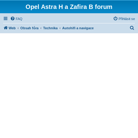
Opel Astra H a Zafira B forum
FAQ
Přihlásit se
H
Web
Obsah fóra
Technika
Autohifi a navigace
l
e
d
a
t