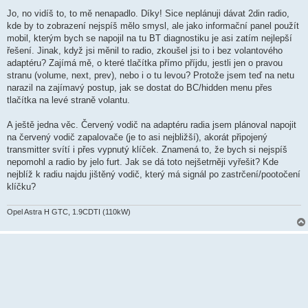
Jo, no vidíš to, to mě nenapadlo. Díky! Sice neplánuji dávat 2din radio,
kde by to zobrazení nejspíš mělo smysl, ale jako informační panel použít
mobil, kterým bych se napojil na tu BT diagnostiku je asi zatím nejlepší
řešení. Jinak, když jsi měnil to radio, zkoušel jsi to i bez volantového
adaptéru? Zajímá mě, o které tlačítka přímo příjdu, jestli jen o pravou
stranu (volume, next, prev), nebo i o tu levou? Protože jsem teď na netu
narazil na zajímavý postup, jak se dostat do BC/hidden menu přes
tlačítka na levé straně volantu.
A ještě jedna věc. Červený vodič na adaptéru radia jsem plánoval napojit
na červený vodič zapalovače (je to asi nejbližší), akorát připojený
transmitter svítí i přes vypnutý klíček. Znamená to, že bych si nejspíš
nepomohl a radio by jelo furt. Jak se dá toto nejšetrněji vyřešit? Kde
nejblíž k radiu najdu jištěný vodič, který má signál po zastrčení/pootočení
klíčku?
Opel Astra H GTC, 1.9CDTI (110kW)