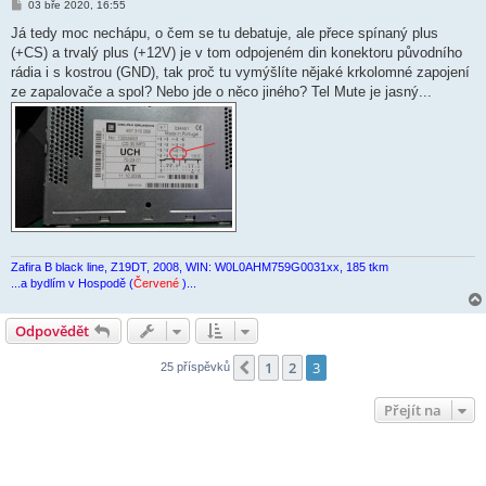
P
03 bře 2020, 16:55
ř
í
Já tedy moc nechápu, o čem se tu debatuje, ale přece spínaný plus
s
(+CS) a trvalý plus (+12V) je v tom odpojeném din konektoru původního
p
ě
rádia i s kostrou (GND), tak proč tu vymýšlíte nějaké krkolomné zapojení
v
ze zapalovače a spol? Nebo jde o něco jiného? Tel Mute je jasný...
e
k
Zafira B black line, Z19DT, 2008, WIN: W0L0AHM759G0031xx, 185 tkm
...a bydlím v Hospodě (
Červené
)...
Odpovědět
1
2
3
Předchozí
25 příspěvků
Přejít na