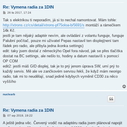
Re: Vymena radia za 1DIN
P
26 lis 2017, 17:24
ř
í
Tak s elektrikou ti neporadím, já si to nechal namontovat. Mám tohle:
s
http://xtrons.cz/cs/detail/xtrons-pf75oloa-b/5691/s
montáží a rámečkem
p
ě
14k Kč.
v
jestli je tam nějaký adaptér nevím, ale ovládání z volantu funguje, funguje
e
k
Palubní počítač, pouze mi uživatel Pepas nastavil ten displej(není tam
řádek pro radio, ale přibyla jedna ikonka settings)
edit: taky jsem dostal z německýho Opel fora návod, jak se přes tlačítka
dostat na BC settings, ale nešlo to, hodiny a datum nastavíš s pomocí
OP COM
edit2: jestli máš GID displej, tak je to prý jenom úprava SW, umí prý to
každý servis. Mě ale ve zančkovém servisu řekli, že když mám neorigo
radio, tak mi to neudělají, snad jedině kdybych vyměnil CD30 za něco
vyššího
nuclearb
Re: Vymena radia za 1DIN
P
07 srp 2019, 19:22
ř
í
A ještě jedna věc. Červený vodič na adaptéru radia jsem plánoval napojit
s