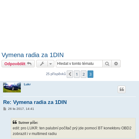
Vymena radia za 1DIN
Hledat
Pokročilé 
Odpovědět
1
2
3
Předchozí
25 příspěvků
Lukr
Re: Vymena radia za 1DIN
P
26 lis 2017, 14:41
ř
í
s
Sutner píše:
p
ě
edit: pro LUKR: ten palubní počítač prý jde pomocí BT konektoru OBD2
v
zobrazit i v multimed radiu
e
k