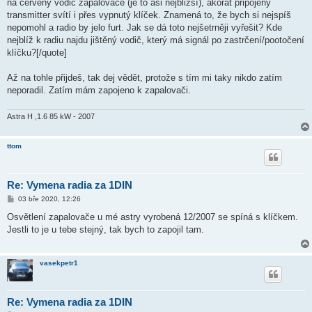
na červený vodič zapalovače (je to asi nejbližší), akorát připojený
p
ě
transmitter svítí i přes vypnutý klíček. Znamená to, že bych si nejspíš
v
nepomohl a radio by jelo furt. Jak se dá toto nejšetrněji vyřešit? Kde
e
k
nejblíž k radiu najdu jištěný vodič, který má signál po zastrčení/pootočení
klíčku?[/quote]
Až na tohle přijdeš, tak dej vědět, protože s tím mi taky nikdo zatím
neporadil. Zatím mám zapojeno k zapalovači.
Astra H ,1.6 85 kW - 2007
ttom
Re: Vymena radia za 1DIN
P
03 bře 2020, 12:26
ř
í
Osvětlení zapalovače u mé astry vyrobená 12/2007 se spíná s klíčkem.
s
Jestli to je u tebe stejný, tak bych to zapojil tam.
p
ě
v
e
vasekpetr1
k
Re: Vymena radia za 1DIN