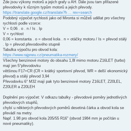
k
Zde jsou výkony motorů a jejich grafy u AH. Dále jsou tam přiřazené
převodovky k různým typům motorů a jejich převody.
https://translate.google.cz/translate?h ... rev=search
Podobný výpočet rychlosti jako od Mironta si můžeš udělat pro všechny
rychlosti podle vzorce:
V = 0,06 . o . n / Is . Ip
V = rychlost
0,06 = konstanta . o = obvod kola . n = otáčky motoru / Is = převod stálý
. Ip = převod převodového stupně
Tabulka výpočtu pro obvod kola:
https://www.rajpneu.cz/pneumatika-rozmery/
Všechny benzinové motory do obsahu 1,8l mimo motoru Z16LET (turbo)
mají jen 5°převodovku
většinou F17+CR (CR = krátký sportovní převod, WR = delší ekonomický
převod) a stálý převod 3,94
Převodovku 6° M32 mají pak tyto benzinové motory Z16LET, Z20LEL,
Z20LER a Z20LEH
Doplnění pro výpočet: V odkazu tabulky - převodové poměry jednotlivých
převodových stupňů,
chybí u některých převodových poměrů desetiná čárka a obvod kola se
převádí na metry.
Např. 1.98 pro obvod kola 205/55 R16" (obvod 1984 mm je počítán u
nové pneumatiky).