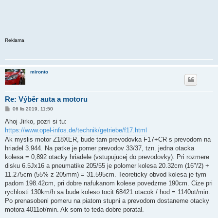
Reklama
mironto
Re: Výběr auta a motoru
P
06 lis 2019, 11:50
ř
í
Ahoj Jirko, pozri si tu:
s
https://www.opel-infos.de/technik/getriebe/f17.html
p
ě
Ak myslis motor Z18XER, bude tam prevodovka F17+CR s prevodom na
v
hriadel 3.944. Na patke je pomer prevodov 33/37, tzn. jedna otacka
e
k
kolesa = 0,892 otacky hriadele (vstupujucej do prevodovky). Pri rozmere
disku 6.5Jx16 a pneumatike 205/55 je polomer kolesa 20.32cm (16"/2) +
11.275cm (55% z 205mm) = 31.595cm. Teoreticky obvod kolesa je tym
padom 198.42cm, pri dobre nafukanom kolese povedzme 190cm. Cize pri
rychlosti 130km/h sa bude koleso tocit 68421 otacok / hod = 1140ot/min.
Po prenasobeni pomeru na piatom stupni a prevodom dostaneme otacky
motora 4011ot/min. Ak som to teda dobre poratal.