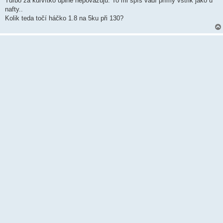
Turbo za kurvítko úplně nepovažuju. To mi spíš vadí přímý vstřik jako u
nafty..
Kolik teda točí háčko 1.8 na 5ku při 130?