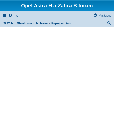
Opel Astra H a Zafira B forum
FAQ
Přihlásit se
H
Web
Obsah fóra
Technika
Kupujeme Astru
l
e
d
a
t