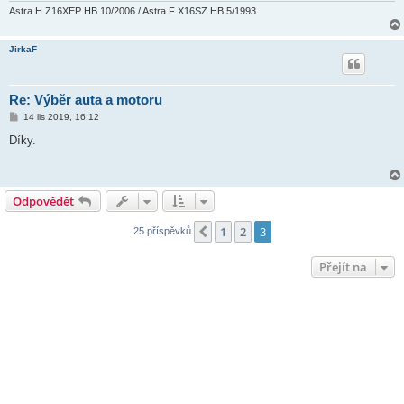
Astra H Z16XEP HB 10/2006 / Astra F X16SZ HB 5/1993
JirkaF
Re: Výběr auta a motoru
P
14 lis 2019, 16:12
ř
í
Díky.
s
p
ě
v
e
Odpovědět
k
1
2
3
Předchozí
25 příspěvků
Přejít na