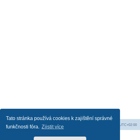
Tato stránka používá cookies k zajištění správné
Web
Obsah fóra
Všechny časy jsou v
UTC+02:00
funkčnosti fóra.
Zjistit více
Založeno na
phpBB
® Forum Software © phpBB Limited