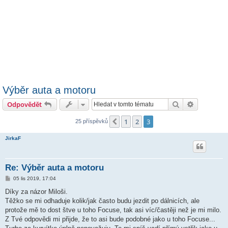
Výběr auta a motoru
Hledat
Pokročilé 
Odpovědět
1
2
3
Předchozí
25 příspěvků
JirkaF
Re: Výběr auta a motoru
P
05 lis 2019, 17:04
ř
í
Díky za názor Miloši.
s
Těžko se mi odhaduje kolik/jak často budu jezdit po dálnicích, ale
p
ě
protože mě to dost štve u toho Focuse, tak asi víc/častěji než je mi milo.
v
Z Tvé odpovědi mi přijde, že to asi bude podobné jako u toho Focuse...
e
k