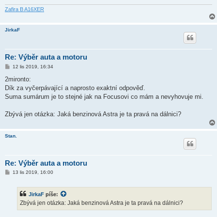
Zafira B A16XER
JirkaF
Re: Výběr auta a motoru
P
12 lis 2019, 16:34
ř
í
2mironto:
s
Dík za vyčerpávající a naprosto exaktní odpověď.
p
ě
Suma sumárum je to stejné jak na Focusovi co mám a nevyhovuje mi.
v
e
k
Zbývá jen otázka: Jaká benzinová Astra je ta pravá na dálnici?
Stan.
Re: Výběr auta a motoru
P
13 lis 2019, 16:00
ř
í
s
JirkaF
píše:
p
ě
Zbývá jen otázka: Jaká benzinová Astra je ta pravá na dálnici?
v
e