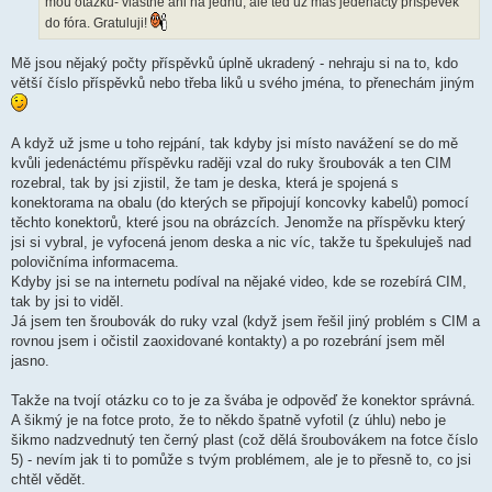
mou otázku- vlastně ani na jednu, ale teď už máš jedenáctý příspěvek
do fóra. Gratuluji!
Mě jsou nějaký počty příspěvků úplně ukradený - nehraju si na to, kdo
větší číslo příspěvků nebo třeba liků u svého jména, to přenechám jiným
A když už jsme u toho rejpání, tak kdyby jsi místo navážení se do mě
kvůli jedenáctému příspěvku raději vzal do ruky šroubovák a ten CIM
rozebral, tak by jsi zjistil, že tam je deska, která je spojená s
konektorama na obalu (do kterých se připojují koncovky kabelů) pomocí
těchto konektorů, které jsou na obrázcích. Jenomže na příspěvku který
jsi si vybral, je vyfocená jenom deska a nic víc, takže tu špekuluješ nad
polovičníma informacema.
Kdyby jsi se na internetu podíval na nějaké video, kde se rozebírá CIM,
tak by jsi to viděl.
Já jsem ten šroubovák do ruky vzal (když jsem řešil jiný problém s CIM a
rovnou jsem i očistil zaoxidované kontakty) a po rozebrání jsem měl
jasno.
Takže na tvojí otázku co to je za švába je odpověď že konektor správná.
A šikmý je na fotce proto, že to někdo špatně vyfotil (z úhlu) nebo je
šikmo nadzvednutý ten černý plast (což dělá šroubovákem na fotce číslo
5) - nevím jak ti to pomůže s tvým problémem, ale je to přesně to, co jsi
chtěl vědět.