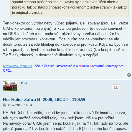
spodní stranou plošného spoje - kdyby bylo prokovení těch dírek v
pořádku, tak by stačilo připájet konektor jenom z jedné strany - tak jak to
je originál z výroby.
Ten konektor od výroby nebyl vůbec pájený, ale lisovaný (jsou ale i verze
CIM s konektorem pájeným). S kvalitou prokovení to nebude souviset –
na DPS je dalších x set prokovů, takže by byla velká náhoda, že by
odešly jen prokovy u konektoru. Posunutím pozice konektoru se ale
docílí toho, že zajede hlouběji do kabelového protikusu. Když už bych se
s tím prasil, tak bych rozhodně koupil konektor nový (lze koupit např. v
TME.cz), zlacený, s dostatečně dlouhým piny a zapájel…
http://www.PepaS.cz
- vše o češtině, slovenštině a o
M
odulu
K
omfortní
J
ednotky pro
OPEL
Halis
Re: Halis- Zafira B, 2006, 19CDTI, 110kW
P
15 říj 2019, 16:34
ř
í
RE PetrDubi: Tak vidíš, pokud by jsi mi takto odpověděl hned napoprvé,
s
tak bych možná odpověděl taky jinak než jsem udělal= pro příště.
p
ě
Na návody oprav CIMu jsem se již koukal jak na YT, tak tady na fóru, ale
v
jelikož jsou na YT videa, která natáčí i lidi s IQ houpacího koně a oprava
e