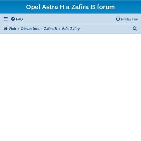
Opel Astra H a Zafira B forum
FAQ
Přihlásit se
H
Web
Obsah fóra
Zafira B
Vaše Zafiry
l
e
d
a
t