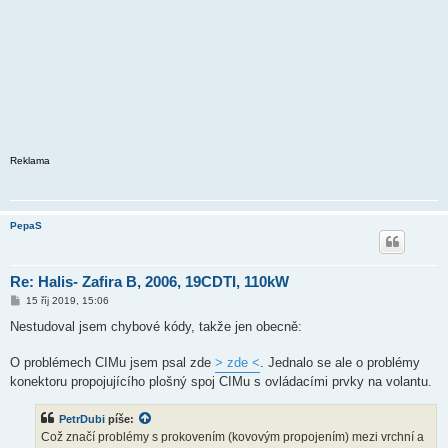
Reklama
PepaS
Re: Halis- Zafira B, 2006, 19CDTI, 110kW
P
15 říj 2019, 15:06
ř
í
Nestudoval jsem chybové kódy, takže jen obecně:
s
p
ě
O problémech CIMu jsem psal zde
> zde <
. Jednalo se ale o problémy
v
konektoru propojujícího plošný spoj CIMu s ovládacími prvky na volantu.
e
k
PetrDubi
píše:
Což značí problémy s prokovením (kovovým propojením) mezi vrchní a