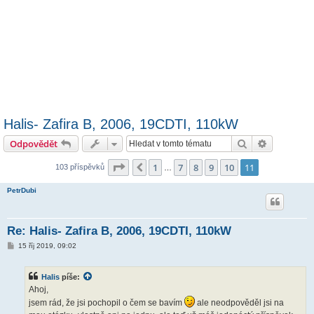
Halis- Zafira B, 2006, 19CDTI, 110kW
Hledat
Pokročilé 
Odpovědět
Stránka
11
z
11
1
7
8
9
10
11
Předchozí
103 příspěvků
…
PetrDubi
Re: Halis- Zafira B, 2006, 19CDTI, 110kW
P
15 říj 2019, 09:02
ř
í
s
Halis
píše:
p
ě
Ahoj,
v
jsem rád, že jsi pochopil o čem se bavím
ale neodpověděl jsi na
e
k