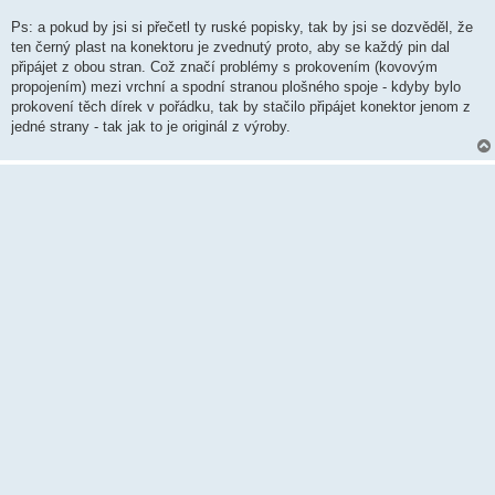
Ps: a pokud by jsi si přečetl ty ruské popisky, tak by jsi se dozvěděl, že
ten černý plast na konektoru je zvednutý proto, aby se každý pin dal
připájet z obou stran. Což značí problémy s prokovením (kovovým
propojením) mezi vrchní a spodní stranou plošného spoje - kdyby bylo
prokovení těch dírek v pořádku, tak by stačilo připájet konektor jenom z
jedné strany - tak jak to je originál z výroby.