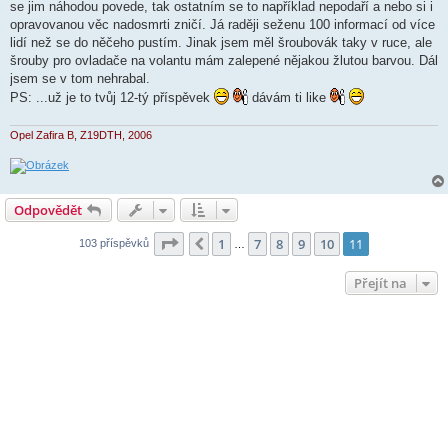
k
se jim náhodou povede, tak ostatním se to například nepodaří a nebo si i
opravovanou věc nadosmrti zničí. Já raději seženu 100 informací od více
lidí než se do něčeho pustím. Jinak jsem měl šroubovák taky v ruce, ale
šrouby pro ovladače na volantu mám zalepené nějakou žlutou barvou. Dál
jsem se v tom nehrabal.
PS: ...už je to tvůj 12-tý příspěvek
dávám ti like
Opel Zafira B, Z19DTH, 2006
Odpovědět
Stránka
11
z
11
1
7
8
9
10
11
Předchozí
103 příspěvků
…
Přejít na