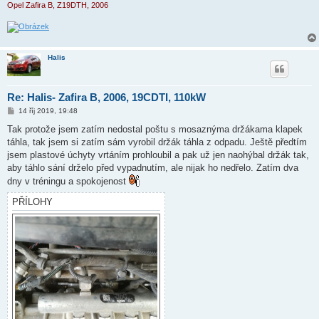
Opel Zafira B, Z19DTH, 2006
Halis
Re: Halis- Zafira B, 2006, 19CDTI, 110kW
P
14 říj 2019, 19:48
ř
í
Tak protože jsem zatím nedostal poštu s mosaznýma držákama klapek
s
táhla, tak jsem si zatím sám vyrobil držák táhla z odpadu. Ještě předtím
p
ě
jsem plastové úchyty vrtáním prohloubil a pak už jen naohýbal držák tak,
v
aby táhlo sání drželo před vypadnutím, ale nijak ho nedřelo. Zatím dva
e
k
dny v tréningu a spokojenost
PŘÍLOHY