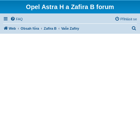
Opel Astra H a Zafira B forum
FAQ
Přihlásit se
H
Web
Obsah fóra
Zafira B
Vaše Zafiry
l
e
d
a
t