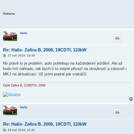
Reklama
Halis
Re: Halis- Zafira B, 2006, 19CDTI, 110kW
P
27 kvě 2019, 19:38
ř
í
No právě to je problém, auto potřebuju na každodenní ježdění. Ale až
s
budu mít náhradu, tak bych ti to stejně přivezl na zkouknutí a zároveň i
p
ě
MKJ na aktualizaci. Už jsem poptal pár vrakáčů.
v
e
k
Opel Zafira B, Z19DTH, 2006
Halis
Re: Halis- Zafira B, 2006, 19CDTI, 110kW
P
29 kvě 2019, 15:41
ř