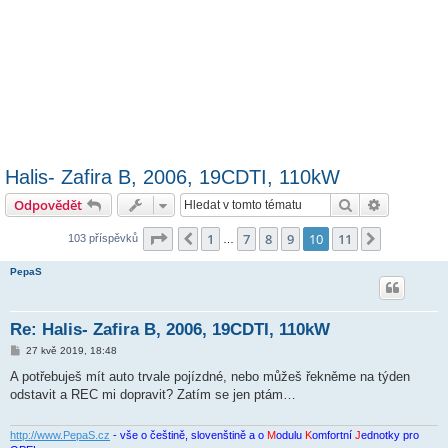
Halis- Zafira B, 2006, 19CDTI, 110kW
Hledat
Pokročilé 
Odpovědět
Stránka
10
z
11
1
7
8
9
10
11
Předchozí
Další
103 příspěvků
…
PepaS
Re: Halis- Zafira B, 2006, 19CDTI, 110kW
P
27 kvě 2019, 18:48
ř
í
A potřebuješ mít auto trvale pojízdné, nebo můžeš řekněme na týden
s
odstavit a REC mi dopravit? Zatím se jen ptám…
p
ě
v
e
http://www.PepaS.cz
- vše o češtině, slovenštině a o
M
odulu
K
omfortní
J
ednotky pro
k