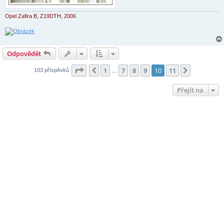
Opel Zafira B, Z19DTH, 2006
Odpovědět
Stránka
10
z
11
1
7
8
9
10
11
Předchozí
Další
103 příspěvků
…
Přejít na