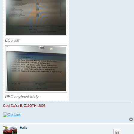
ECU list
REC chybové kódy
Opel Zafira B, Z19DTH, 2006
Halis