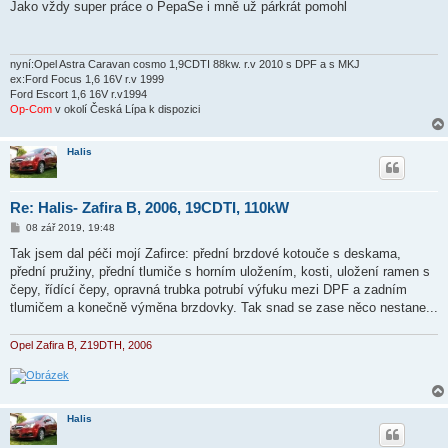
í
Jako vždy super práce o PepaSe i mně už párkrát pomohl
s
p
ě
v
e
nyní:Opel Astra Caravan cosmo 1,9CDTI 88kw. r.v 2010 s DPF a s MKJ
k
ex:Ford Focus 1,6 16V r.v 1999
Ford Escort 1,6 16V r.v1994
Op-Com
v okolí Česká Lípa k dispozici
Halis
Re: Halis- Zafira B, 2006, 19CDTI, 110kW
P
08 zář 2019, 19:48
ř
í
Tak jsem dal péči mojí Zafirce: přední brzdové kotouče s deskama,
s
přední pružiny, přední tlumiče s horním uložením, kosti, uložení ramen s
p
ě
čepy, řídící čepy, opravná trubka potrubí výfuku mezi DPF a zadním
v
tlumičem a konečně výměna brzdovky. Tak snad se zase něco nestane...
e
k
Opel Zafira B, Z19DTH, 2006
Halis