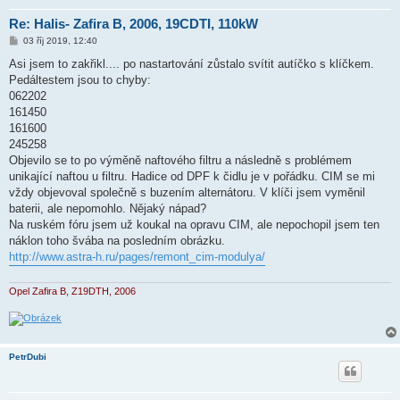
Re: Halis- Zafira B, 2006, 19CDTI, 110kW
P
03 říj 2019, 12:40
ř
í
Asi jsem to zakřikl.... po nastartování zůstalo svítit autíčko s klíčkem.
s
Pedáltestem jsou to chyby:
p
ě
062202
v
161450
e
k
161600
245258
Objevilo se to po výměně naftového filtru a následně s problémem
unikající naftou u filtru. Hadice od DPF k čidlu je v pořádku. CIM se mi
vždy objevoval společně s buzením alternátoru. V klíči jsem vyměnil
baterii, ale nepomohlo. Nějaký nápad?
Na ruském fóru jsem už koukal na opravu CIM, ale nepochopil jsem ten
náklon toho švába na posledním obrázku.
http://www.astra-h.ru/pages/remont_cim-modulya/
Opel Zafira B, Z19DTH, 2006
PetrDubi