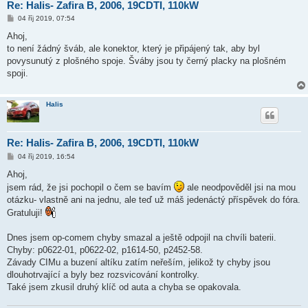
Re: Halis- Zafira B, 2006, 19CDTI, 110kW
P
04 říj 2019, 07:54
ř
í
Ahoj,
s
to není žádný šváb, ale konektor, který je připájený tak, aby byl
p
ě
povysunutý z plošného spoje. Šváby jsou ty černý placky na plošném
v
spoji.
e
k
Halis
Re: Halis- Zafira B, 2006, 19CDTI, 110kW
P
04 říj 2019, 16:54
ř
í
Ahoj,
s
jsem rád, že jsi pochopil o čem se bavím
ale neodpověděl jsi na mou
p
ě
otázku- vlastně ani na jednu, ale teď už máš jedenáctý příspěvek do fóra.
v
Gratuluji!
e
k
Dnes jsem op-comem chyby smazal a ještě odpojil na chvíli baterii.
Chyby: p0622-01, p0622-02, p1614-50, p2452-58.
Závady CIMu a buzení altíku zatím neřeším, jelikož ty chyby jsou
dlouhotrvající a byly bez rozsvicování kontrolky.
Také jsem zkusil druhý klíč od auta a chyba se opakovala.