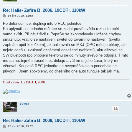
Re: Halis- Zafira B, 2006, 19CDTI, 110kW
P
16 črc 2019, 14:55
ř
í
Po delší odmlce, doplňuji info o REC jednotce.
s
Po uplynutí asi jednoho měsíce se zadní pravé světlo rozhodlo opět
p
ě
samo svítit. Při návštěvě u PepaSe se zkontrolovaly uložené chyby=
v
smáznuto, vrátilo se nastavení světel do továrního nastavení (světla
e
k
zapínám opět kolečkem), aktualizovala se MKJ (OPC mód je pěkný, ale
nejvíc oceňuji zvukové oznámení dosažené rychlosti), aktualizoval se
SW bluetooth (po připojení telefonu se do minuty svévolně odpojil). Tímto
mu samozřejmě strašně moc děkuju a vážím si jeho času, který mi
věnoval. Koupená REC jednotka se nevyměňovala a ponechala se
původní. Jsem spokojený, do dnešního dne auto funguje tak jak má.
Opel Zafira B, Z19DTH, 2006
exford
Re: Halis- Zafira B, 2006, 19CDTI, 110kW
P
25 črc 2019, 19:26
ř