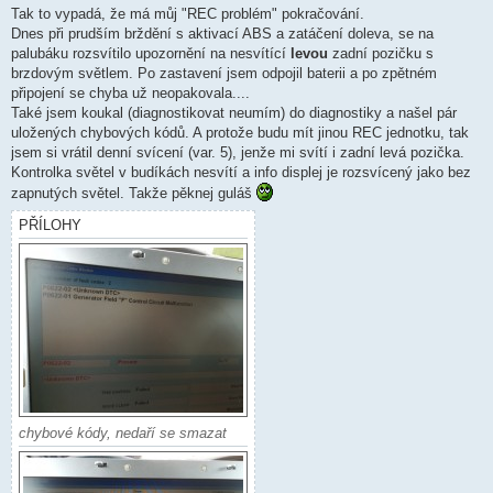
í
Tak to vypadá, že má můj "REC problém" pokračování.
s
Dnes při prudším brždění s aktivací ABS a zatáčení doleva, se na
p
ě
palubáku rozsvítilo upozornění na nesvítící
levou
zadní pozičku s
v
brzdovým světlem. Po zastavení jsem odpojil baterii a po zpětném
e
k
připojení se chyba už neopakovala....
Také jsem koukal (diagnostikovat neumím) do diagnostiky a našel pár
uložených chybových kódů. A protože budu mít jinou REC jednotku, tak
jsem si vrátil denní svícení (var. 5), jenže mi svítí i zadní levá pozička.
Kontrolka světel v budíkách nesvítí a info displej je rozsvícený jako bez
zapnutých světel. Takže pěknej guláš
PŘÍLOHY
chybové kódy, nedaří se smazat