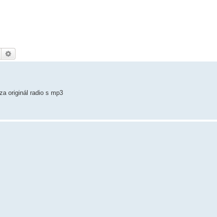
Hledat
Pokročilé hledání
a originál radio s mp3