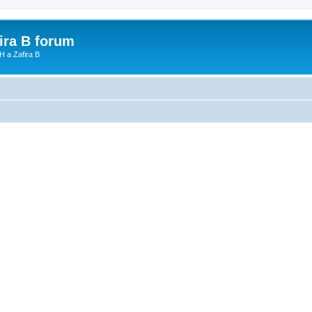
fira B forum
H a Zafira B