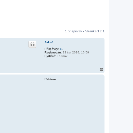
1 příspěvek • Stránka
1
z
1
Jakuf
Příspěvky:
11
Registrován:
23 čer 2019, 10:59
Bydliště:
Trutnov
N
a
h
Reklama
o
r
u