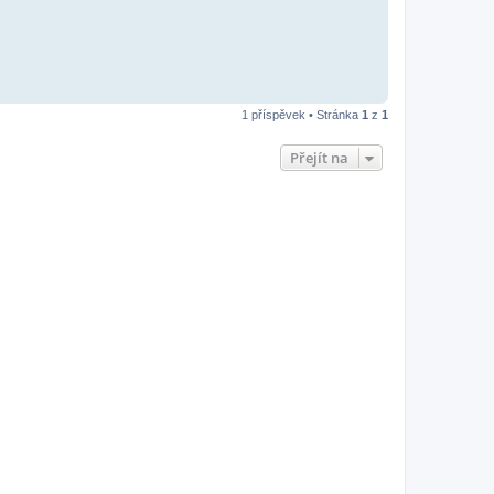
1 příspěvek • Stránka
1
z
1
Přejít na