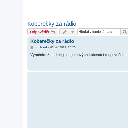
Koberečky za rádio
Odpovědět
Koberečky za rádio
P
od
Jakuf
»
07 zář 2019, 20:23
ř
í
Vyměním 5 sad original gumových koberců i s upevněním z
s
p
ě
v
e
k