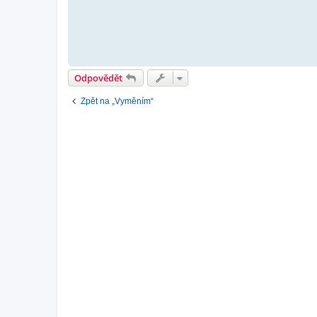
Odpovědět
Zpět na „Vyměním“