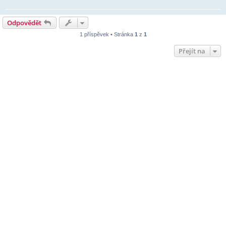
Odpovědět
1 příspěvek • Stránka
1
z
1
Přejít na