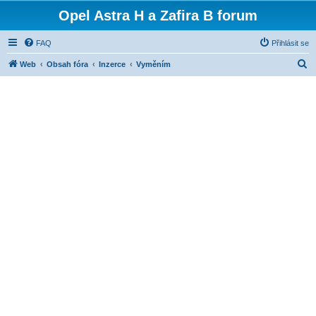
Opel Astra H a Zafira B forum
FAQ
Přihlásit se
H
Web
Obsah fóra
Inzerce
Vyměním
l
e
d
a
t