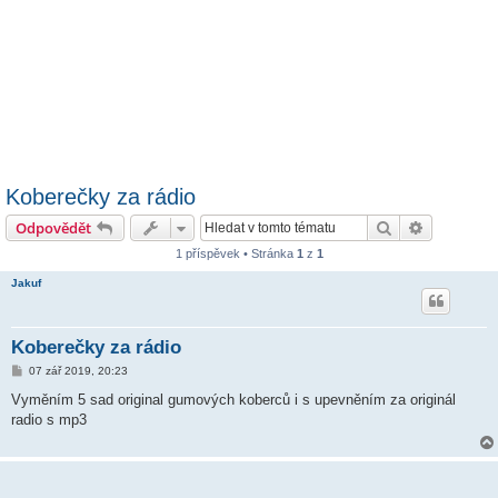
Koberečky za rádio
Hledat
Pokročilé 
Odpovědět
1 příspěvek • Stránka
1
z
1
Jakuf
Koberečky za rádio
P
07 zář 2019, 20:23
ř
í
Vyměním 5 sad original gumových koberců i s upevněním za originál
s
radio s mp3
p
ě
v
e
k