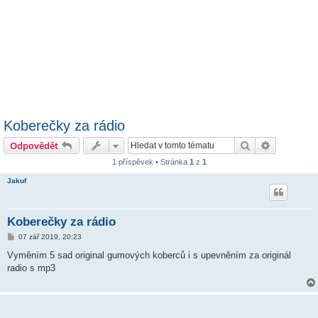
Koberečky za rádio
Hledat
Pokročilé 
Odpovědět
1 příspěvek • Stránka
1
z
1
Jakuf
Koberečky za rádio
P
07 zář 2019, 20:23
ř
í
Vyměním 5 sad original gumových koberců i s upevněním za originál
s
radio s mp3
p
ě
v
e
k