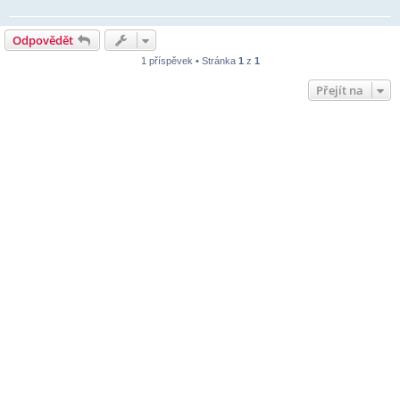
Odpovědět
1 příspěvek • Stránka
1
z
1
Přejít na