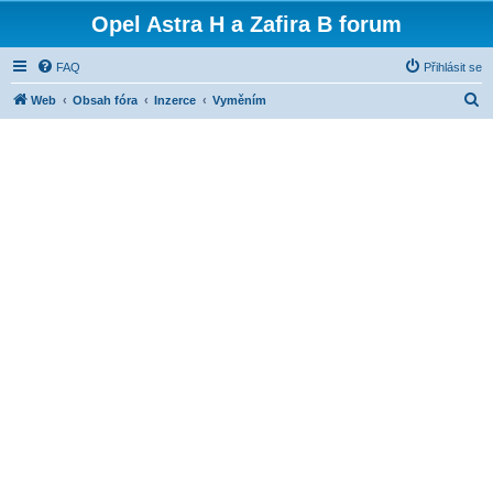
Opel Astra H a Zafira B forum
FAQ
Přihlásit se
H
Web
Obsah fóra
Inzerce
Vyměním
l
e
d
a
t