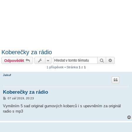
Koberečky za rádio
Hledat
Pokročilé 
Odpovědět
1 příspěvek • Stránka
1
z
1
Jakuf
Koberečky za rádio
P
07 zář 2019, 20:23
ř
í
Vyměním 5 sad original gumových koberců i s upevněním za originál
s
radio s mp3
p
ě
v
e
k