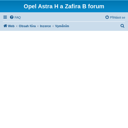
Opel Astra H a Zafira B forum
FAQ
Přihlásit se
H
Web
Obsah fóra
Inzerce
Vyměním
l
e
d
a
t