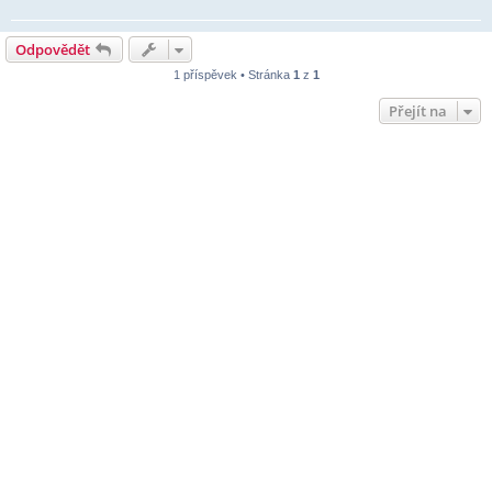
Odpovědět
1 příspěvek • Stránka
1
z
1
Přejít na