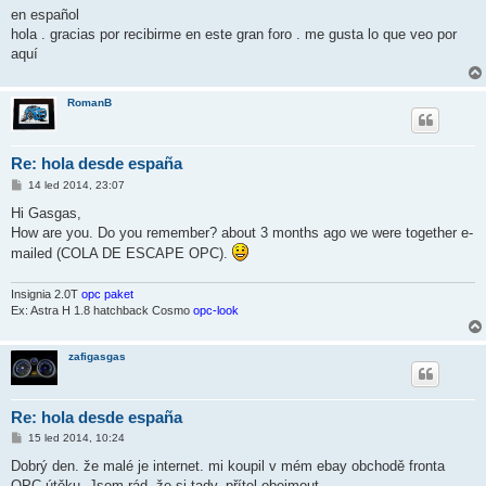
ě
en español
v
hola . gracias por recibirme en este gran foro . me gusta lo que veo por
e
k
aquí
RomanB
Re: hola desde españa
P
14 led 2014, 23:07
ř
í
Hi Gasgas,
s
How are you. Do you remember? about 3 months ago we were together e-
p
ě
mailed (COLA DE ESCAPE OPC).
v
e
k
Insignia 2.0T
opc paket
Ex: Astra H 1.8 hatchback Cosmo
opc-look
zafigasgas
Re: hola desde españa
P
15 led 2014, 10:24
ř
í
Dobrý den. že malé je internet. mi koupil v mém ebay obchodě fronta
s
OPC útěku. Jsem rád, že si tady. přítel obejmout.