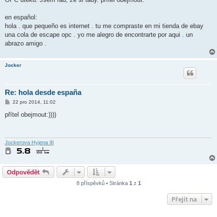
p
ě
v
en español:
e
k
hola . que pequeño es internet . tu me compraste en mi tienda de ebay
una cola de escape opc . yo me alegro de encontrarte por aqui . un
abrazo amigo .
Jocker
Re: hola desde españa
P
22 pro 2014, 11:02
ř
í
přítel obejmout:))))
s
p
ě
v
e
Jockerova Hyjena III
k
Odpovědět
8 příspěvků • Stránka
1
z
1
Přejít na