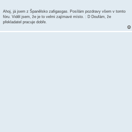
Ahoj, já jsem z Španělsko zafigasgas. Posílám pozdravy všem v tomto
fóru. Viděl jsem, že je to velmi zajímavé místo. : D Doufám, že
překladatel pracuje dobře.