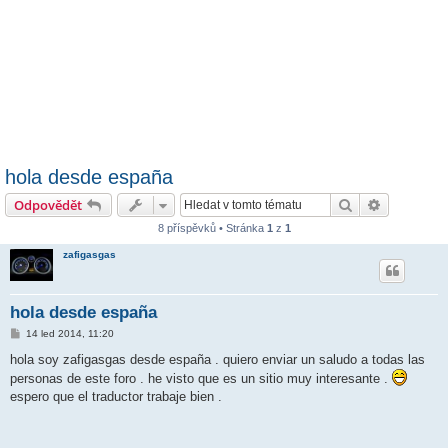
hola desde españa
Hledat
Pokročilé 
Odpovědět
8 příspěvků • Stránka
1
z
1
zafigasgas
hola desde españa
P
14 led 2014, 11:20
ř
í
hola soy zafigasgas desde españa . quiero enviar un saludo a todas las
s
personas de este foro . he visto que es un sitio muy interesante .
p
ě
espero que el traductor trabaje bien .
v
e
k