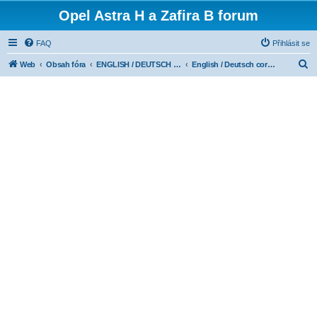
Opel Astra H a Zafira B forum
FAQ
Přihlásit se
H
Web
Obsah fóra
ENGLISH / DEUTSCH CORNER
English / Deutsch corner
l
e
d
a
t