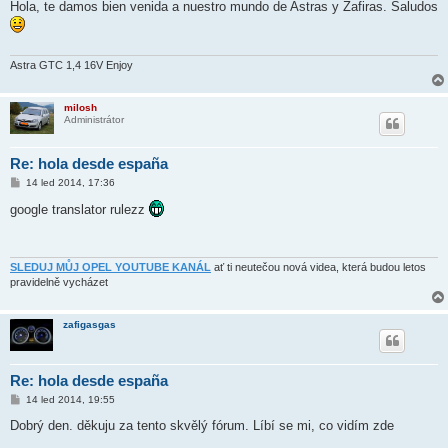
í
Hola, te damos bien venida a nuestro mundo de Astras y Zafiras. Saludos
s
p
ě
v
e
Astra GTC 1,4 16V Enjoy
k
milosh
Administrátor
Re: hola desde españa
P
14 led 2014, 17:36
ř
í
google translator rulezz
s
p
ě
v
e
SLEDUJ MŮJ OPEL YOUTUBE KANÁL
ať ti neutečou nová videa, která budou letos
k
pravidelně vycházet
zafigasgas
Re: hola desde españa
P
14 led 2014, 19:55
ř
í
Dobrý den. děkuju za tento skvělý fórum. Líbí se mi, co vidím zde
s
p