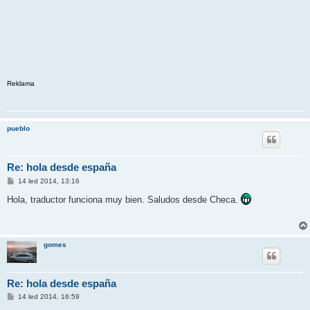
Reklama
pueblo
Re: hola desde españa
P
14 led 2014, 13:16
ř
í
Hola, traductor funciona muy bien. Saludos desde Checa.
s
p
ě
v
e
gomes
k
Re: hola desde españa
P
14 led 2014, 16:59
ř