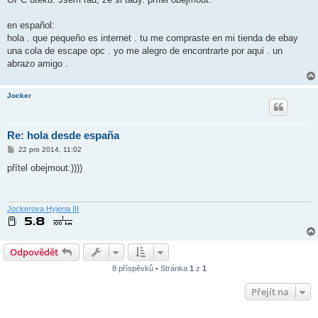
p
ě
v
en español:
e
k
hola . que pequeño es internet . tu me compraste en mi tienda de ebay
una cola de escape opc . yo me alegro de encontrarte por aqui . un
abrazo amigo .
Jocker
Re: hola desde españa
P
22 pro 2014, 11:02
ř
í
přítel obejmout:))))
s
p
ě
v
e
Jockerova Hyjena III
k
Odpovědět
8 příspěvků • Stránka
1
z
1
Přejít na