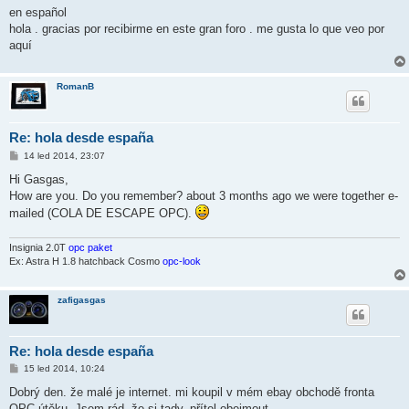
ě
en español
v
hola . gracias por recibirme en este gran foro . me gusta lo que veo por
e
k
aquí
RomanB
Re: hola desde españa
P
14 led 2014, 23:07
ř
í
Hi Gasgas,
s
How are you. Do you remember? about 3 months ago we were together e-
p
ě
mailed (COLA DE ESCAPE OPC).
v
e
k
Insignia 2.0T
opc paket
Ex: Astra H 1.8 hatchback Cosmo
opc-look
zafigasgas
Re: hola desde españa
P
15 led 2014, 10:24
ř
í
Dobrý den. že malé je internet. mi koupil v mém ebay obchodě fronta
s
OPC útěku. Jsem rád, že si tady. přítel obejmout.