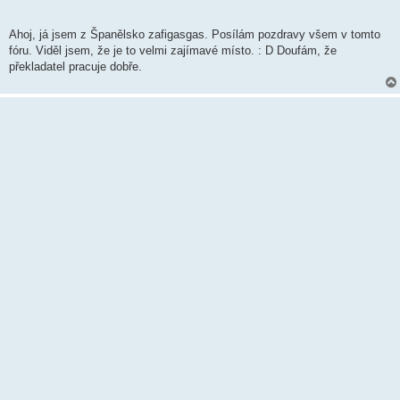
Ahoj, já jsem z Španělsko zafigasgas. Posílám pozdravy všem v tomto
fóru. Viděl jsem, že je to velmi zajímavé místo. : D Doufám, že
překladatel pracuje dobře.