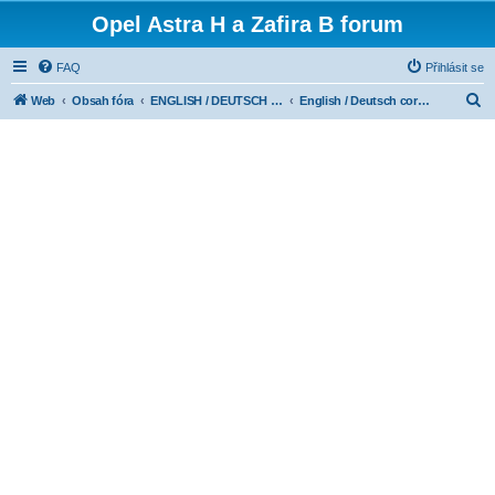
Opel Astra H a Zafira B forum
FAQ
Přihlásit se
H
Web
Obsah fóra
ENGLISH / DEUTSCH CORNER
English / Deutsch corner
l
e
d
a
t