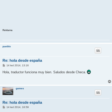
Reklama
pueblo
Re: hola desde españa
P
14 led 2014, 13:16
ř
í
Hola, traductor funciona muy bien. Saludos desde Checa.
s
p
ě
v
e
gomes
k
Re: hola desde españa
P
14 led 2014, 16:59
ř