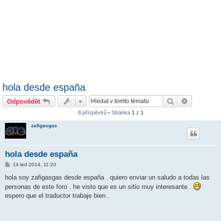
hola desde españa
Hledat
Pokročilé 
Odpovědět
8 příspěvků • Stránka
1
z
1
zafigasgas
hola desde españa
P
14 led 2014, 11:20
ř
í
hola soy zafigasgas desde españa . quiero enviar un saludo a todas las
s
personas de este foro . he visto que es un sitio muy interesante .
p
ě
espero que el traductor trabaje bien .
v
e
k