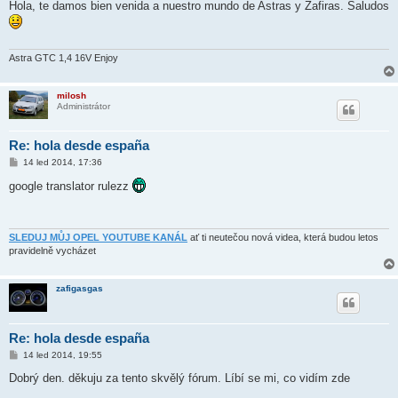
í
Hola, te damos bien venida a nuestro mundo de Astras y Zafiras. Saludos
s
p
ě
v
e
Astra GTC 1,4 16V Enjoy
k
milosh
Administrátor
Re: hola desde españa
P
14 led 2014, 17:36
ř
í
google translator rulezz
s
p
ě
v
e
SLEDUJ MŮJ OPEL YOUTUBE KANÁL
ať ti neutečou nová videa, která budou letos
k
pravidelně vycházet
zafigasgas
Re: hola desde españa
P
14 led 2014, 19:55
ř
í
Dobrý den. děkuju za tento skvělý fórum. Líbí se mi, co vidím zde
s
p