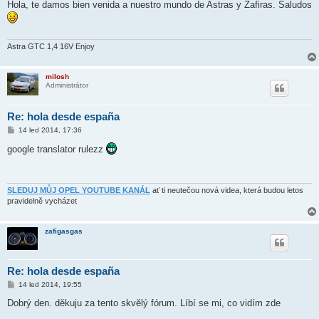
í
Hola, te damos bien venida a nuestro mundo de Astras y Zafiras. Saludos
s
p
ě
v
e
Astra GTC 1,4 16V Enjoy
k
milosh
Administrátor
Re: hola desde españa
P
14 led 2014, 17:36
ř
í
google translator rulezz
s
p
ě
v
e
SLEDUJ MŮJ OPEL YOUTUBE KANÁL
ať ti neutečou nová videa, která budou letos
k
pravidelně vycházet
zafigasgas
Re: hola desde españa
P
14 led 2014, 19:55
ř
í
Dobrý den. děkuju za tento skvělý fórum. Líbí se mi, co vidím zde
s
p