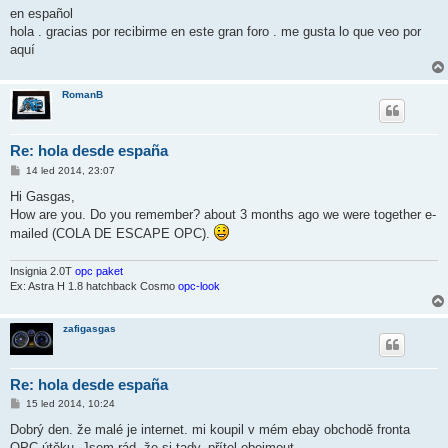
ě
en español
v
hola . gracias por recibirme en este gran foro . me gusta lo que veo por
e
k
aquí
RomanB
Re: hola desde españa
P
14 led 2014, 23:07
ř
í
Hi Gasgas,
s
How are you. Do you remember? about 3 months ago we were together e-
p
ě
mailed (COLA DE ESCAPE OPC).
v
e
k
Insignia 2.0T
opc paket
Ex: Astra H 1.8 hatchback Cosmo
opc-look
zafigasgas
Re: hola desde españa
P
15 led 2014, 10:24
ř
í
Dobrý den. že malé je internet. mi koupil v mém ebay obchodě fronta
s
OPC útěku. Jsem rád, že si tady. přítel obejmout.