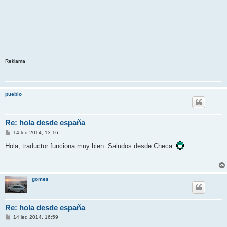
Reklama
pueblo
Re: hola desde españa
P
14 led 2014, 13:16
ř
í
Hola, traductor funciona muy bien. Saludos desde Checa.
s
p
ě
v
e
gomes
k
Re: hola desde españa
P
14 led 2014, 16:59
ř