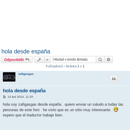
hola desde españa
Hledat
Pokročilé 
Odpovědět
8 příspěvků • Stránka
1
z
1
zafigasgas
hola desde españa
P
14 led 2014, 11:20
ř
í
hola soy zafigasgas desde españa . quiero enviar un saludo a todas las
s
personas de este foro . he visto que es un sitio muy interesante .
p
ě
espero que el traductor trabaje bien .
v
e
k