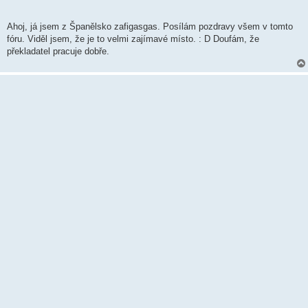
Ahoj, já jsem z Španělsko zafigasgas. Posílám pozdravy všem v tomto
fóru. Viděl jsem, že je to velmi zajímavé místo. : D Doufám, že
překladatel pracuje dobře.