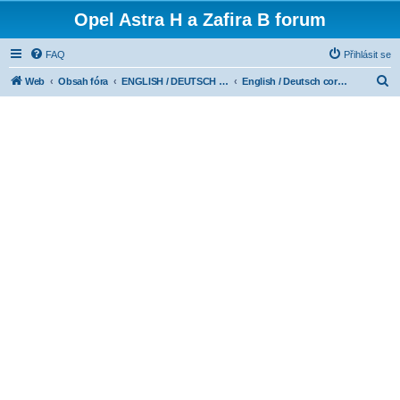
Opel Astra H a Zafira B forum
FAQ
Přihlásit se
H
Web
Obsah fóra
ENGLISH / DEUTSCH CORNER
English / Deutsch corner
l
e
d
a
t