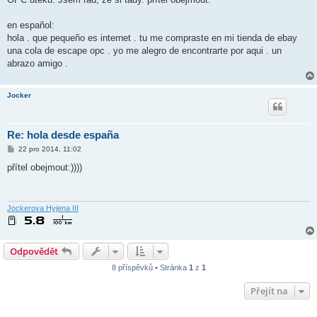
p
ě
v
en español:
e
k
hola . que pequeño es internet . tu me compraste en mi tienda de ebay
una cola de escape opc . yo me alegro de encontrarte por aqui . un
abrazo amigo .
Jocker
Re: hola desde españa
P
22 pro 2014, 11:02
ř
í
přítel obejmout:))))
s
p
ě
v
e
Jockerova Hyjena III
k
Odpovědět
8 příspěvků • Stránka
1
z
1
Přejít na