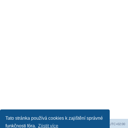
Tato stránka používá cookies k zajištění správné
Web
Obsah fóra
Všechny časy jsou v
UTC+02:00
funkčnosti fóra.
Zjistit více