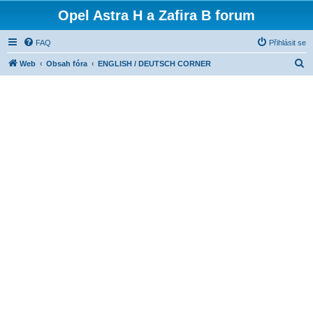
Opel Astra H a Zafira B forum
FAQ
Přihlásit se
H
Web
Obsah fóra
ENGLISH / DEUTSCH CORNER
l
e
d
a
t