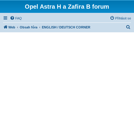
Opel Astra H a Zafira B forum
FAQ
Přihlásit se
H
Web
Obsah fóra
ENGLISH / DEUTSCH CORNER
l
e
d
a
t