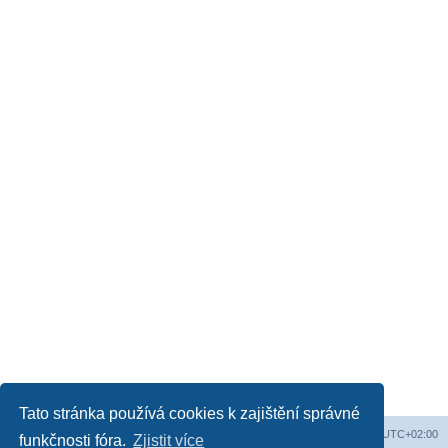
Tato stránka používá cookies k zajištění správné
Web
Obsah fóra
Všechny časy jsou v
UTC+02:00
funkčnosti fóra.
Zjistit více