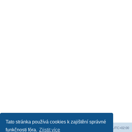
Tato stránka používá cookies k zajištění správné
Web
Obsah fóra
Všechny časy jsou v
UTC+02:00
funkčnosti fóra.
Zjistit více