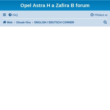
Opel Astra H a Zafira B forum
FAQ
Přihlásit se
H
Web
Obsah fóra
ENGLISH / DEUTSCH CORNER
l
e
d
a
t