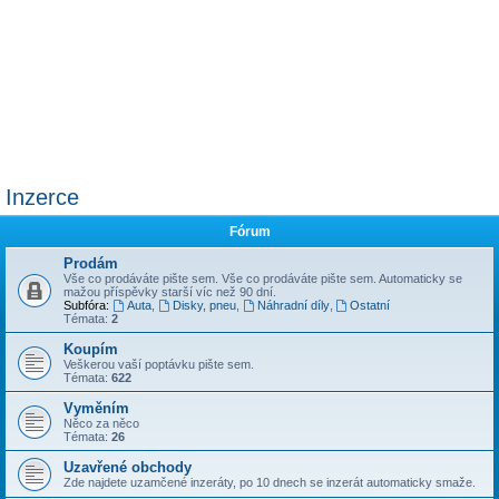
Inzerce
Fórum
Prodám
Vše co prodáváte pište sem. Vše co prodáváte pište sem. Automaticky se
mažou příspěvky starší víc než 90 dní.
Subfóra:
Auta
,
Disky, pneu
,
Náhradní díly
,
Ostatní
Témata:
2
Koupím
Veškerou vaší poptávku pište sem.
Témata:
622
Vyměním
Něco za něco
Témata:
26
Uzavřené obchody
Zde najdete uzamčené inzeráty, po 10 dnech se inzerát automaticky smaže.