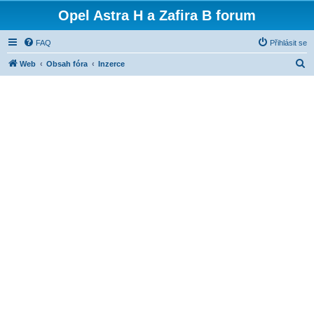
Opel Astra H a Zafira B forum
FAQ
Přihlásit se
H
Web
Obsah fóra
Inzerce
l
e
d
a
t