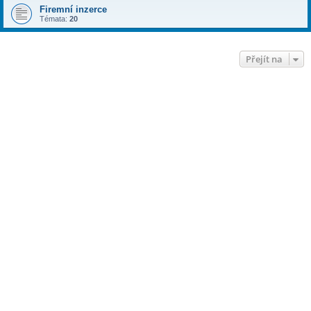
Firemní inzerce
Témata:
20
Přejít na