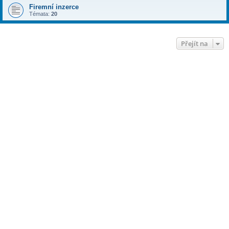
Firemní inzerce
Témata:
20
Přejít na