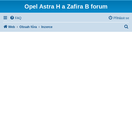
Opel Astra H a Zafira B forum
FAQ
Přihlásit se
H
Web
Obsah fóra
Inzerce
l
e
d
a
t