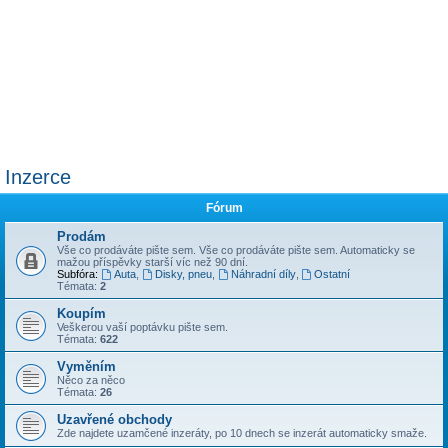
Inzerce
Fórum
Prodám
Vše co prodáváte pište sem. Vše co prodáváte pište sem. Automaticky se
mažou příspěvky starší víc než 90 dní.
Subfóra:
Auta
,
Disky, pneu
,
Náhradní díly
,
Ostatní
Témata:
2
Koupím
Veškerou vaší poptávku pište sem.
Témata:
622
Vyměním
Něco za něco
Témata:
26
Uzavřené obchody
Zde najdete uzamčené inzeráty, po 10 dnech se inzerát automaticky smaže.