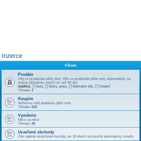
Inzerce
Fórum
Prodám
Vše co prodáváte pište sem. Vše co prodáváte pište sem. Automaticky se
mažou příspěvky starší víc než 90 dní.
Subfóra:
Auta
,
Disky, pneu
,
Náhradní díly
,
Ostatní
Témata:
2
Koupím
Veškerou vaší poptávku pište sem.
Témata:
622
Vyměním
Něco za něco
Témata:
26
Uzavřené obchody
Zde najdete uzamčené inzeráty, po 10 dnech se inzerát automaticky smaže.