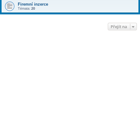
Firemní inzerce
Témata:
20
Přejít na