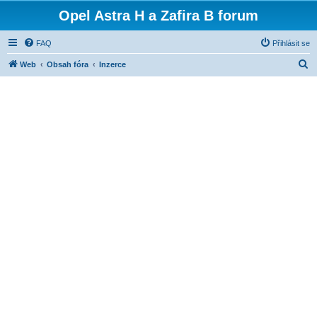
Opel Astra H a Zafira B forum
FAQ
Přihlásit se
H
Web
Obsah fóra
Inzerce
l
e
d
a
t