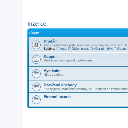
Inzerce
FÓRUM
Prodám
Vše co prodáváte pište sem. Vše co prodáváte pište sem. Au
Subfóra:
Auta
,
Disky, pneu
,
Náhradní díly
,
Ostatní
Koupím
Veškerou vaší poptávku pište sem.
Vyměním
Něco za něco
Uzavřené obchody
Zde najdete uzamčené inzeráty, po 10 dnech se inzerát aut
Firemní inzerce