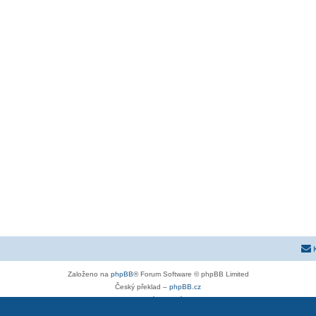
Založeno na
phpBB
® Forum Software © phpBB Limited
Český překlad –
phpBB.cz
Soukromí
|
Podmínky