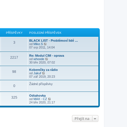
PŘÍSPĚVKY
POSLEDNÍ PŘÍSPĚVEK
BLACK LIST - Problémoví lidé …
3
Z
od
Mike.S
o
07 srp 2011, 14:04
b
r
Re: Modul CIM - oprava
2217
a
Z
od
whoode
z
o
30 bře 2020, 07:02
i
b
t
r
Koberečky za rádio
p
98
a
Z
od
Jakuf
o
z
o
07 zář 2019, 20:23
s
i
b
l
t
r
Žádné příspěvky
e
0
p
a
d
o
z
n
s
i
í
Odtahovka
l
t
325
p
Z
od
MAX - CZ
e
p
ř
o
24 bře 2020, 21:17
d
o
í
b
n
s
s
r
í
l
p
a
p
e
ě
z
ř
d
Přejít na
v
i
í
n
e
t
s
í
k
p
p