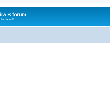
fira B forum
H a Zafira B