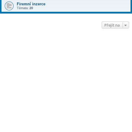
Firemní inzerce
Témata:
20
Přejít na