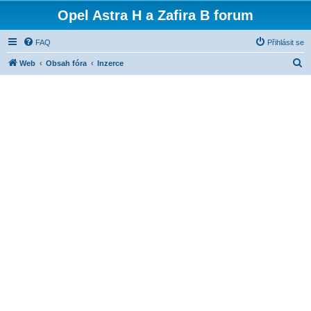
Opel Astra H a Zafira B forum
FAQ
Přihlásit se
H
Web
Obsah fóra
Inzerce
l
e
d
a
t