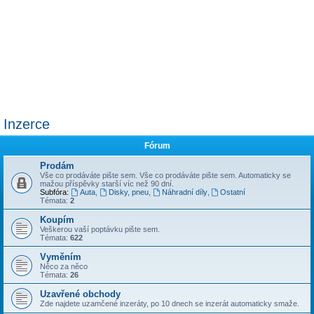
Inzerce
Fórum
Prodám
Vše co prodáváte pište sem. Vše co prodáváte pište sem. Automaticky se
mažou příspěvky starší víc než 90 dní.
Subfóra:
Auta
,
Disky, pneu
,
Náhradní díly
,
Ostatní
Témata:
2
Koupím
Veškerou vaší poptávku pište sem.
Témata:
622
Vyměním
Něco za něco
Témata:
26
Uzavřené obchody
Zde najdete uzamčené inzeráty, po 10 dnech se inzerát automaticky smaže.