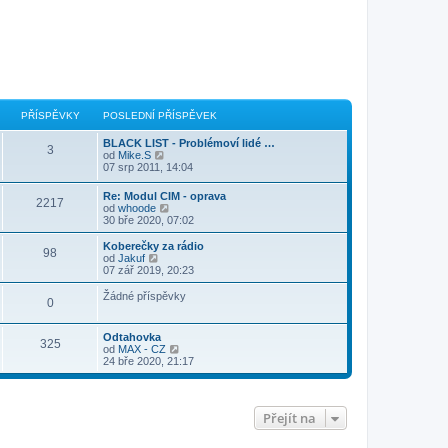
PŘÍSPĚVKY
POSLEDNÍ PŘÍSPĚVEK
BLACK LIST - Problémoví lidé …
3
Z
od
Mike.S
o
07 srp 2011, 14:04
b
r
Re: Modul CIM - oprava
2217
a
Z
od
whoode
z
o
30 bře 2020, 07:02
i
b
t
r
Koberečky za rádio
p
98
a
Z
od
Jakuf
o
z
o
07 zář 2019, 20:23
s
i
b
l
t
r
Žádné příspěvky
e
0
p
a
d
o
z
n
s
i
í
Odtahovka
l
t
325
p
Z
od
MAX - CZ
e
p
ř
o
24 bře 2020, 21:17
d
o
í
b
n
s
s
r
í
l
p
a
p
e
ě
z
ř
d
Přejít na
v
i
í
n
e
t
s
í
k
p
p