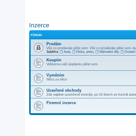
Inzerce
FÓRUM
Prodám
Vše co prodáváte pište sem. Vše co prodáváte pište sem. Au
Subfóra:
Auta
,
Disky, pneu
,
Náhradní díly
,
Ostatní
Koupím
Veškerou vaší poptávku pište sem.
Vyměním
Něco za něco
Uzavřené obchody
Zde najdete uzamčené inzeráty, po 10 dnech se inzerát aut
Firemní inzerce