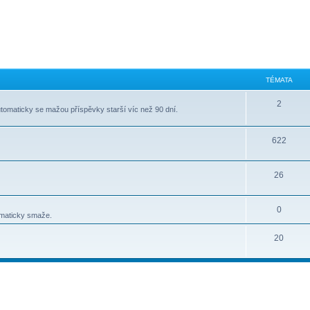
TÉMATA
2
tomaticky se mažou příspěvky starší víc než 90 dní.
622
26
0
omaticky smaže.
20