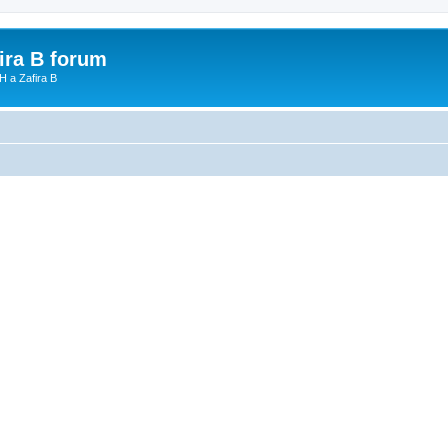
fira B forum
H a Zafira B