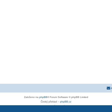
Založeno na
phpBB
® Forum Software © phpBB Limited
Český překlad –
phpBB.cz
Soukromí
|
Podmínky