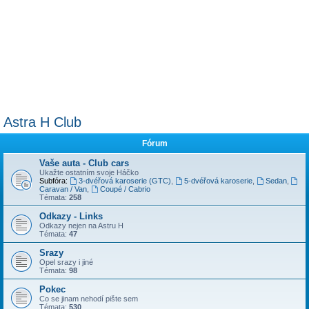
Astra H Club
Fórum
Vaše auta - Club cars
Ukažte ostatním svoje Háčko
Subfóra:
3-dvéřová karoserie (GTC)
,
5-dvéřová karoserie
,
Sedan
,
Caravan / Van
,
Coupé / Cabrio
Témata:
258
Odkazy - Links
Odkazy nejen na Astru H
Témata:
47
Srazy
Opel srazy i jiné
Témata:
98
Pokec
Co se jinam nehodí pište sem
Témata:
530