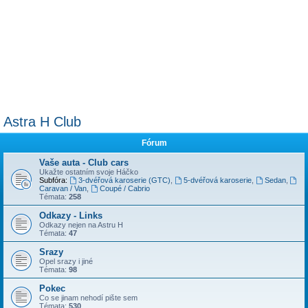
Astra H Club
Fórum
Vaše auta - Club cars
Ukažte ostatním svoje Háčko
Subfóra:
3-dvéřová karoserie (GTC)
,
5-dvéřová karoserie
,
Sedan
,
Caravan / Van
,
Coupé / Cabrio
Témata:
258
Odkazy - Links
Odkazy nejen na Astru H
Témata:
47
Srazy
Opel srazy i jiné
Témata:
98
Pokec
Co se jinam nehodí pište sem
Témata:
530