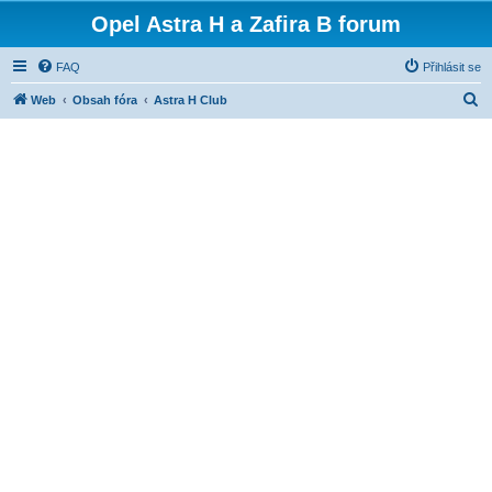
Opel Astra H a Zafira B forum
FAQ
Přihlásit se
H
Web
Obsah fóra
Astra H Club
l
e
d
a
t