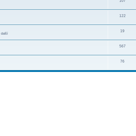
107
122
19
 další
567
76