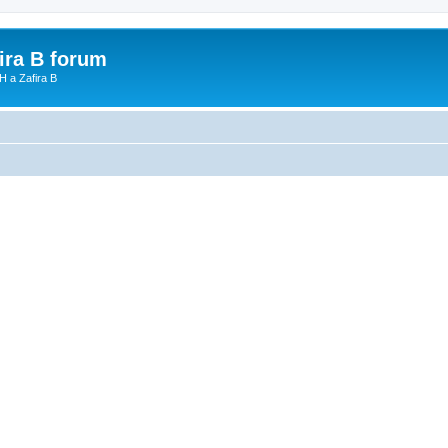
fira B forum
H a Zafira B