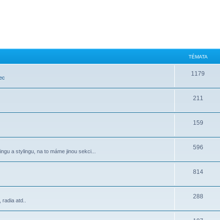
TÉMATA
1179
ec
211
159
596
ngu a stylingu, na to máme jinou sekci...
814
288
radia atd..