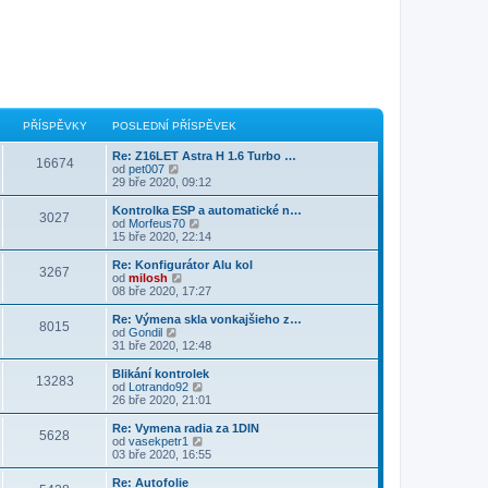
PŘÍSPĚVKY
POSLEDNÍ PŘÍSPĚVEK
Re: Z16LET Astra H 1.6 Turbo …
16674
Z
od
pet007
o
29 bře 2020, 09:12
b
r
Kontrolka ESP a automatické n…
3027
a
Z
od
Morfeus70
z
o
15 bře 2020, 22:14
i
b
t
r
Re: Konfigurátor Alu kol
3267
p
a
Z
od
milosh
o
z
o
08 bře 2020, 17:27
s
i
b
l
t
r
Re: Výmena skla vonkajšieho z…
e
8015
p
a
Z
od
Gondil
d
o
z
o
31 bře 2020, 12:48
n
s
i
b
í
l
t
r
Blikání kontrolek
p
e
13283
p
a
Z
od
Lotrando92
ř
d
o
z
o
26 bře 2020, 21:01
í
n
s
i
b
s
í
l
t
r
Re: Vymena radia za 1DIN
p
p
e
5628
p
a
Z
od
vasekpetr1
ě
ř
d
o
z
o
03 bře 2020, 16:55
v
í
n
s
i
b
e
s
í
l
t
r
k
Re: Autofolie
p
p
e