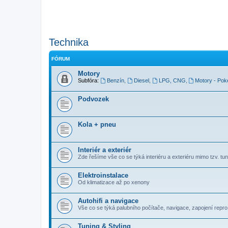
Technika
FÓRUM
Motory
Subfóra:
Benzín
,
Diesel
,
LPG, CNG
,
Motory - Pok
Podvozek
Kola + pneu
Interiér a exteriér
Zde řešíme vše co se týká interiéru a exteriéru mimo tzv. tuni
Elektroinstalace
Od klimatizace až po xenony
Autohifi a navigace
Vše co se týká palubního počítače, navigace, zapojení repro, 
Tuning & Styling