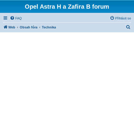
Opel Astra H a Zafira B forum
FAQ
Přihlásit se
H
Web
Obsah fóra
Technika
l
e
d
a
t