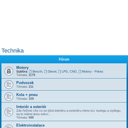
Technika
Fórum
Motory
Subfóra:
Benzín
,
Diesel
,
LPG, CNG
,
Motory - Pokec
Témata:
1179
Podvozek
Témata:
211
Kola + pneu
Témata:
159
Interiér a exteriér
Zde řešíme vše co se týká interiéru a exteriéru mimo tzv. tuningu a stylingu,
na to máme jinou sekci...
Témata:
596
Elektroinstalace