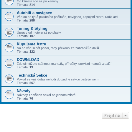
Od klimatizace až po xenony
Témata:
814
Autohifi a navigace
Vše co se týká palubního počítače, navigace, zapojení repro, radia atd..
Témata:
288
Tuning & Styling
Úpravy od motoru až po plasty
Témata:
107
Kupujeme Astru
Na co vše si dát pozor, rady při koupi ze zahraničí a další
Témata:
122
DOWNLOAD
Zde si můžete stáhnout manuály, příručky, servisní manuál a další
Témata:
19
Technická Sekce
Pokud se váš dotaz nehodí do žádné sekce pište jej sem.
Témata:
567
Návody
Návody ze všech sekcí na jednom místě
Témata:
76
Přejít na