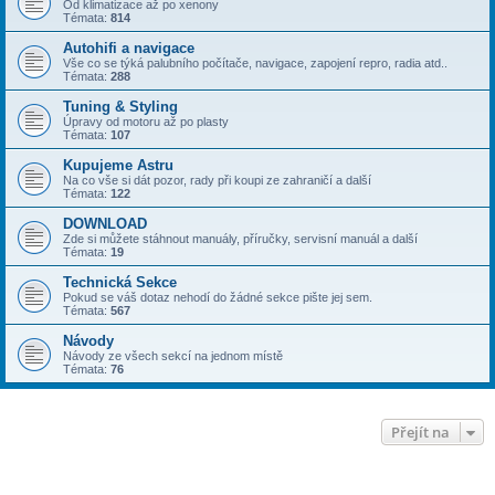
Od klimatizace až po xenony
Témata:
814
Autohifi a navigace
Vše co se týká palubního počítače, navigace, zapojení repro, radia atd..
Témata:
288
Tuning & Styling
Úpravy od motoru až po plasty
Témata:
107
Kupujeme Astru
Na co vše si dát pozor, rady při koupi ze zahraničí a další
Témata:
122
DOWNLOAD
Zde si můžete stáhnout manuály, příručky, servisní manuál a další
Témata:
19
Technická Sekce
Pokud se váš dotaz nehodí do žádné sekce pište jej sem.
Témata:
567
Návody
Návody ze všech sekcí na jednom místě
Témata:
76
Přejít na