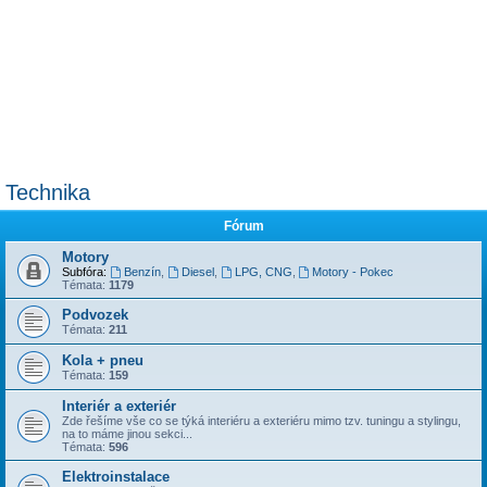
Technika
Fórum
Motory
Subfóra:
Benzín
,
Diesel
,
LPG, CNG
,
Motory - Pokec
Témata:
1179
Podvozek
Témata:
211
Kola + pneu
Témata:
159
Interiér a exteriér
Zde řešíme vše co se týká interiéru a exteriéru mimo tzv. tuningu a stylingu,
na to máme jinou sekci...
Témata:
596
Elektroinstalace