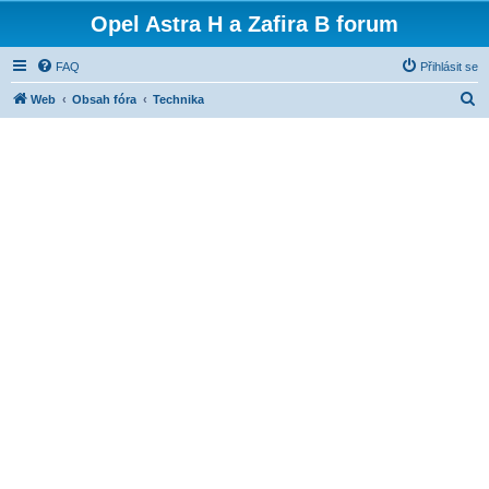
Opel Astra H a Zafira B forum
FAQ
Přihlásit se
H
Web
Obsah fóra
Technika
l
e
d
a
t